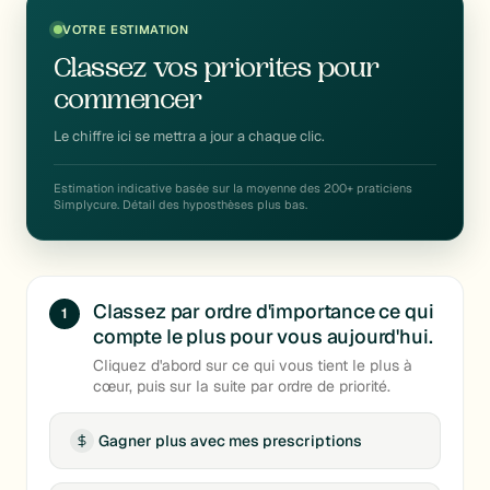
VOTRE ESTIMATION
Classez vos priorites pour
commencer
Le chiffre ici se mettra a jour a chaque clic.
Estimation indicative basée sur la moyenne des 200+ praticiens
Simplycure. Détail des hyposthèses plus bas.
Classez par ordre d'importance ce qui
1
compte le plus pour vous aujourd'hui.
Cliquez d'abord sur ce qui vous tient le plus à
cœur, puis sur la suite par ordre de priorité.
Gagner plus avec mes prescriptions