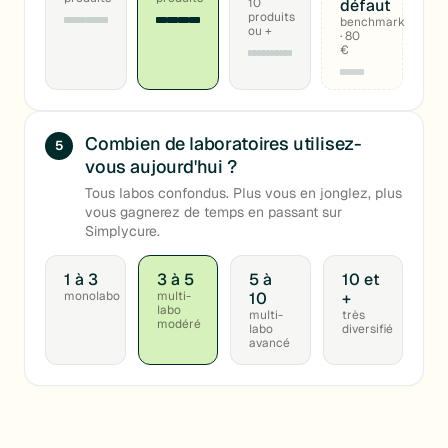
10
défaut
produits
benchmark
ou +
· 80
€
Combien de laboratoires utilisez-
5
vous aujourd'hui ?
Tous labos confondus. Plus vous en jonglez, plus
vous gagnerez de temps en passant sur
Simplycure.
1 à 3
3 à 5
5 à
10 et
monolabo
multi-
10
+
labo
multi-
très
modéré
labo
diversifié
avancé