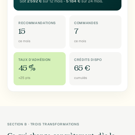
Soit
2 592 €
sur 12 mois -
5 184 €
sur 24 mois.
RECOMMANDATIONS
COMMANDES
15
7
ce mois
ce mois
TAUX D'ADHÉSION
CRÉDITS DISPO
45
%
65
€
+25 pts
cumulés
SECTION B · TROIS TRANSFORMATIONS