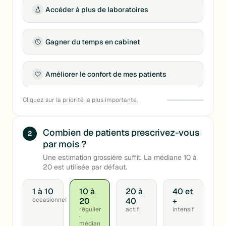
Accéder à plus de laboratoires
Gagner du temps en cabinet
Améliorer le confort de mes patients
Cliquez sur la priorité la plus importante.
Combien de patients prescrivez-vous
2
par mois ?
Une estimation grossière suffit. La médiane 10 à
20 est utilisée par défaut.
1 à 10
10 à
20 à
40 et
occasionnel
20
40
+
régulier
actif
intensif
·
médian