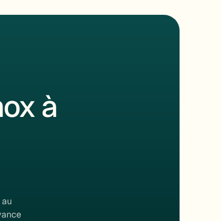
ox à
 au
rvance