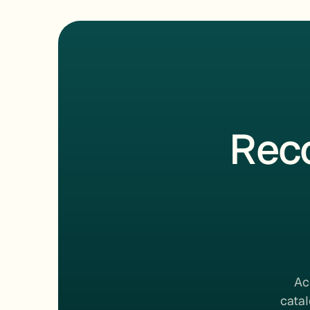
Rec
Ac
catal