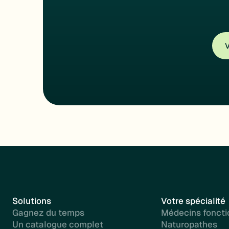
V
Solutions
Votre spécialité
Gagnez du temps
Médecins foncti
Un catalogue complet
Naturopathes