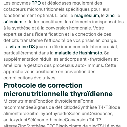
Les enzymes
TPO
et désiodases requièrent des
cofacteurs micronutritionnels spécifiques pour leur
fonctionnement optimal. L’iode, le
magnésium
, le
zinc
, le
sélénium
et le fer constituent les éléments indispensables
à la synthèse et à la conversion hormonale. Votre
expertise dans l’identification et la correction de ces
déficits transforme l’efficacité de vos prises en charge.
La
vitamine D3
joue un rôle immunomodulateur crucial,
particulièrement dans la
maladie de Hashimoto
. Sa
supplémentation réduit les anticorps anti-thyroïdiens et
améliore la gestion des processus auto-immuns. Cette
approche vous positionne en prévention des
complications évolutives.
Protocole de correction
micronutritionnelle thyroïdienne
MicronutrimentFonction thyroïdienneForme
recommandéeSignes de déficitIodeSynthèse T4/T3Iode
alimentaireGoitre, hypothyroïdieSéléniumDésiodases,
antioxydantSélénométhionineConversion T4-T3
altéréeZincSynthèse TPOBisglycinate de zincTSH élevée,