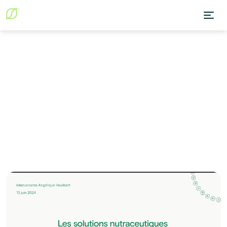
Blog
Santé hormonale
Dysfonctions thyroïdiennes : au-delà de la TSH, la révolution
micronutritionnelle
Santé hormonale
April 16, 2026
Dysfonctions thyroïdiennes :
au-delà de la TSH, la
révolution
micronutritionnelle
William Detry