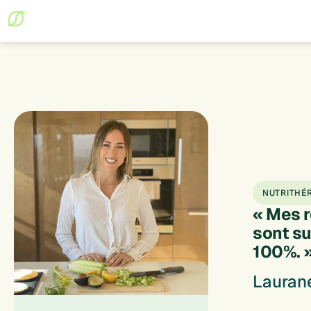
NUTRITHÉR
« Mes 
sont su
100%. 
Lauran