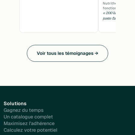
Nutrithérapeute · 
fonctionnelle · Tou
« 200 labos en un
juste fabuleux. »
Voir tous les témoignages →
Solutions
Gagnez du temps
Un catalogue complet
Maximisez l'adhérence
Calculez votre potentiel