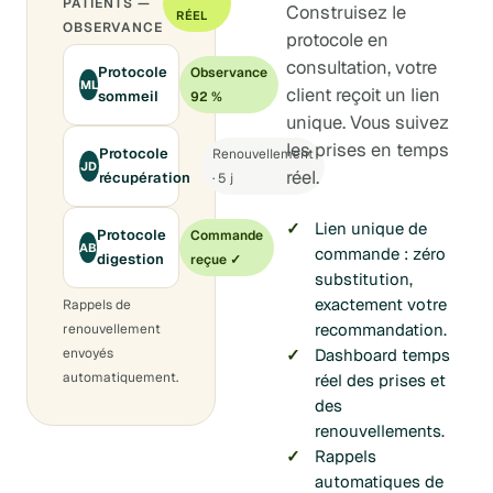
PATIENTS —
Construisez le
RÉEL
OBSERVANCE
protocole en
consultation, votre
Protocole
Observance
ML
client reçoit un lien
sommeil
92 %
unique. Vous suivez
les prises en temps
Protocole
Renouvellement
JD
réel.
récupération
· 5 j
Lien unique de
Protocole
Commande
AB
commande : zéro
digestion
reçue ✓
substitution,
exactement votre
Rappels de
recommandation.
renouvellement
Dashboard temps
envoyés
automatiquement.
réel des prises et
des
renouvellements.
Rappels
automatiques de