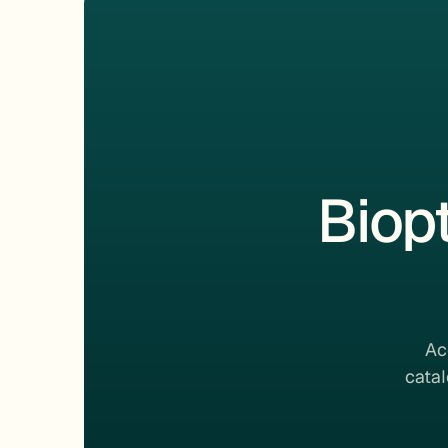
Biop
Ac
catal