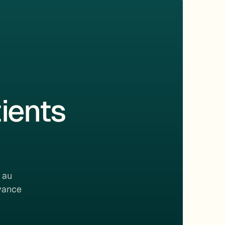
ients
 au
rvance