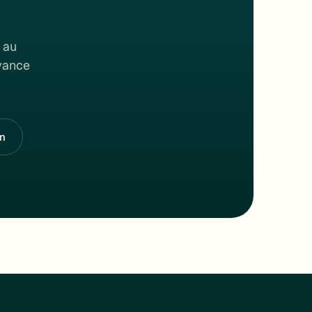
 au
rvance
n