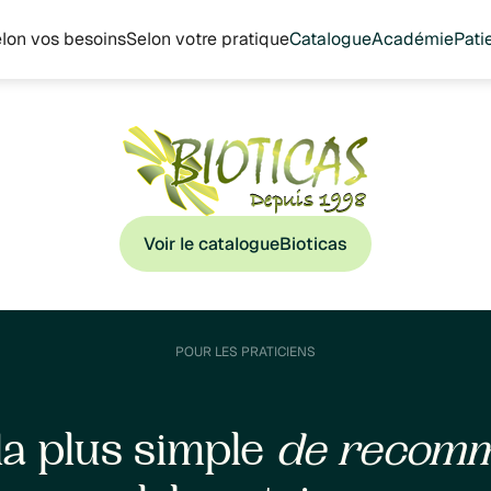
lon vos besoins
Selon votre pratique
Catalogue
Académie
Pati
Voir le catalogue
Bioticas
POUR LES PRATICIENS
la plus simple
de recom