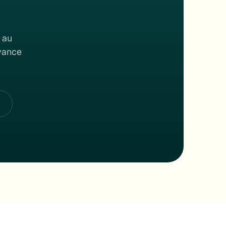
 au
rvance