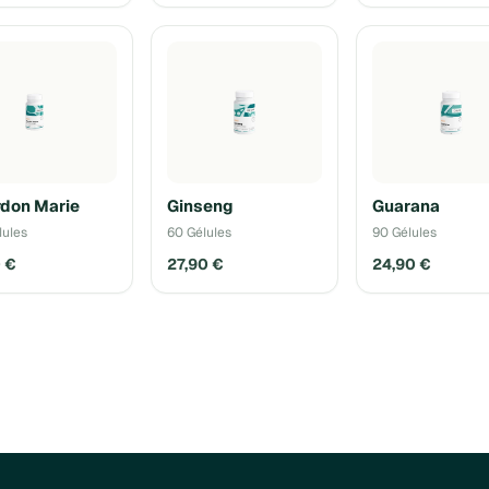
don Marie
Ginseng
Guarana
lules
60 Gélules
90 Gélules
0 €
27,90 €
24,90 €