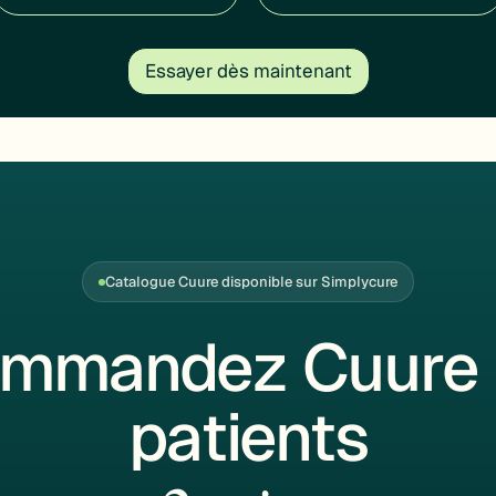
Essayer dès maintenant
Catalogue Cuure disponible sur Simplycure
mmandez Cuure 
patients