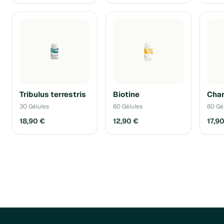
Tribulus terrestris
Biotine
Char
30 Gélules
60 Gélules
60 Gé
18,90 €
12,90 €
17,9