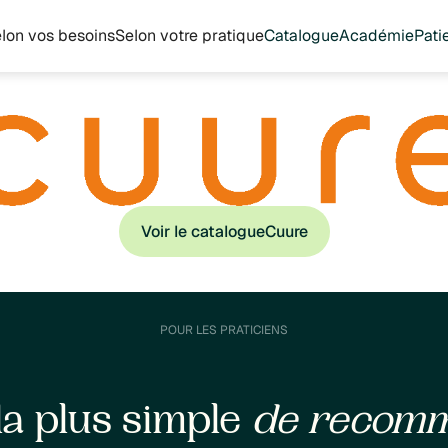
lon vos besoins
Selon votre pratique
Catalogue
Académie
Pati
Voir le catalogue
Cuure
POUR LES PRATICIENS
la plus simple
de recom