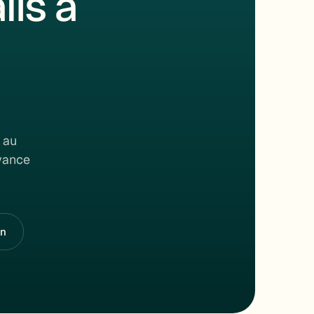
is à
 au
rvance
on