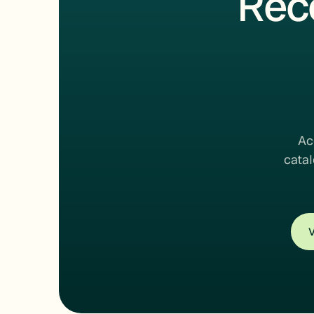
Rec
Ac
catal
V