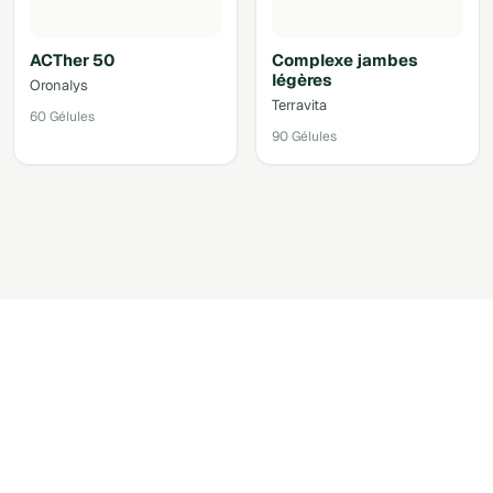
ACTher 50
Complexe jambes
légères
Oronalys
Terravita
60 Gélules
90 Gélules
Accéder au shop via votre