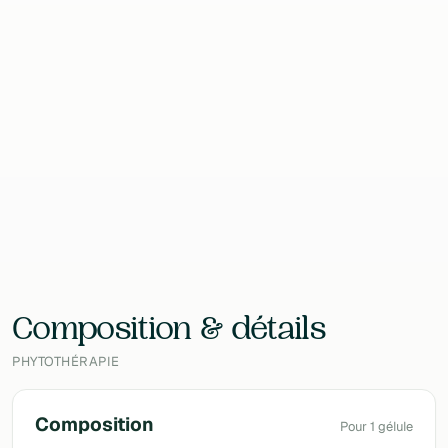
Format
90 Gélules
Contenu
90 g
EAN
5430004036999
Laboratoire
Oronalys
Composition & détails
PHYTOTHÉRAPIE
Composition
Pour 1 gélule