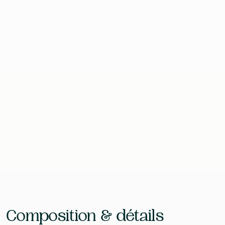
pullulan , B Activital convient aux régimes végétariens et
végétaliens.
Format
60 Gélules
Contenu
60 g
EAN
3666964260101
Laboratoire
Biform
Composition & détails