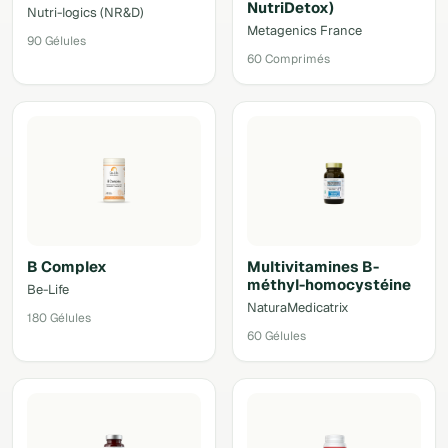
NutriDetox)
Nutri-logics (NR&D)
Metagenics France
90 Gélules
60 Comprimés
B Complex
Multivitamines B-
méthyl-homocystéine
Be-Life
NaturaMedicatrix
180 Gélules
60 Gélules