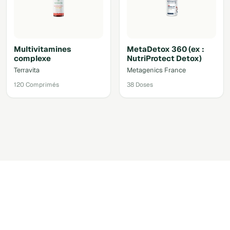
Multivitamines
MetaDetox 360 (ex :
complexe
NutriProtect Detox)
Terravita
Metagenics France
120 Comprimés
38 Doses