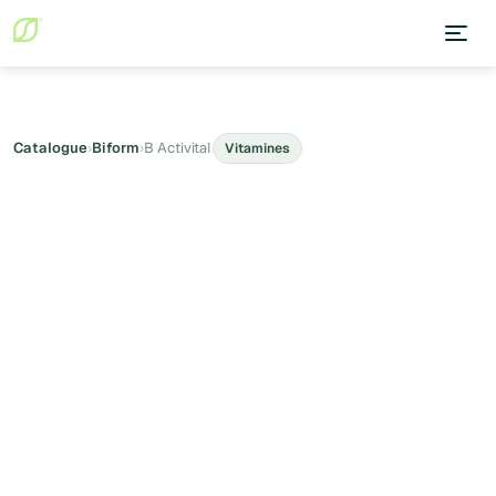
Catalogue
›
Biform
›
B Activital
Vitamines