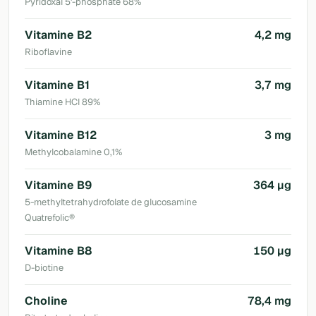
Pyridoxal 5'-phosphate 68%
Vitamine B2
4,2 mg
Riboflavine
Vitamine B1
3,7 mg
Thiamine HCl 89%
Vitamine B12
3 mg
Methylcobalamine 0,1%
Vitamine B9
364 µg
5-methyltetrahydrofolate de glucosamine
Quatrefolic®
Vitamine B8
150 µg
D-biotine
Choline
78,4 mg