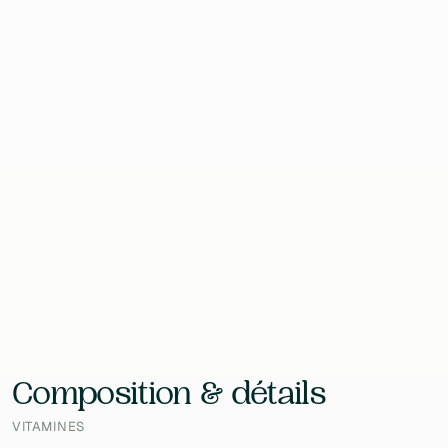
Format
180 Gélules
Contenu
98.4 g
EAN
5413134002218
Laboratoire
Be-Life
Composition & détails
VITAMINES