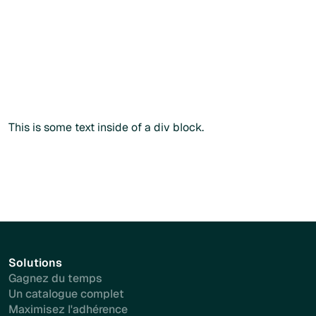
catalogue public en renseignant votre
code
praticien
lors
du paiement.
Commander sans créer de compte
Commander sans créer de compte
Plus d'info
This is some text inside of a div block.
Solutions
Gagnez du temps
Un catalogue complet
Maximisez l'adhérence