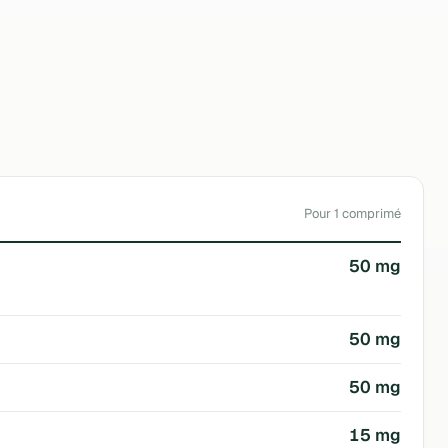
Natures Plus
Pour 1 comprimé
50 mg
50 mg
50 mg
15 mg