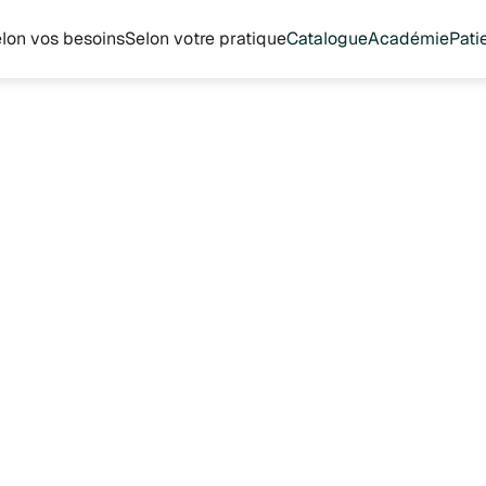
lon vos besoins
Selon votre pratique
Catalogue
Académie
Pati
Natures
Plus
30.8 €