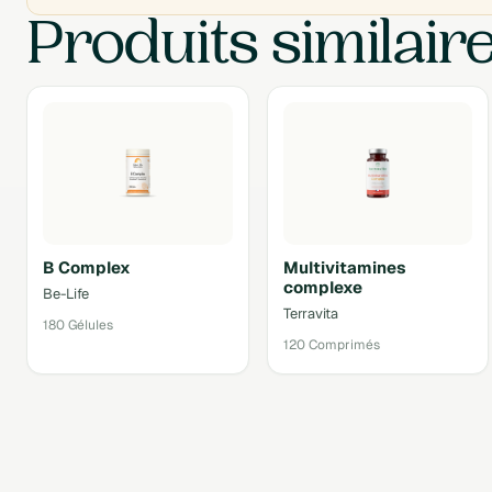
Produits similair
B Complex
Multivitamines
complexe
Be-Life
Terravita
180 Gélules
120 Comprimés