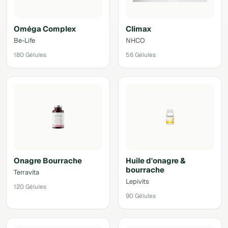
Oméga Complex
Climax
Be-Life
NHCO
180 Gélules
56 Gélules
Onagre Bourrache
Huile d'onagre &
bourrache
Terravita
Lepivits
120 Gélules
90 Gélules