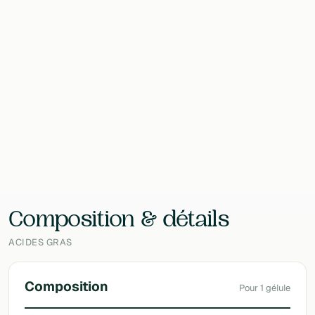
250 SOFT_CAPSULE
Contenu
192 g
EAN
2200000106421
Laboratoire
Nutri-logics (NR&D)
Composition & détails
ACIDES GRAS
Composition
Pour 1 gélule