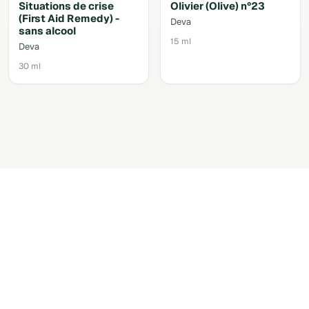
Situations de crise
Olivier (Olive) n°23
(First Aid Remedy) -
Deva
sans alcool
15 ml
Deva
30 ml
Accéder au shop via votre
compte.