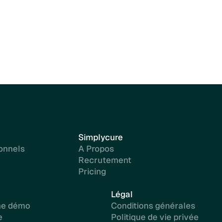
Simplycure
onnels
A Propos
Recrutement
Pricing
Légal
ne démo
Conditions générales
e
Politique de vie privée