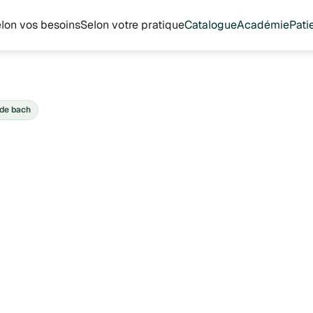
lon vos besoins
Selon votre pratique
Catalogue
Académie
Pati
 de bach
Deva
14.8 €