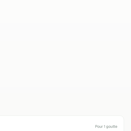
3760102774588
Deva
Pour 1 goutte