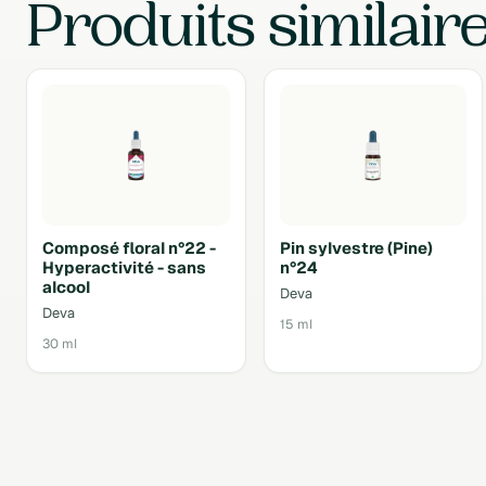
Produits similair
Composé floral n°22 -
Pin sylvestre (Pine)
Hyperactivité - sans
n°24
alcool
Deva
Deva
15 ml
30 ml