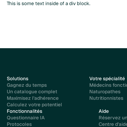
This is some text inside of a div block.
Solutions
Votre spécialité
Gagnez du temps
Médecins foncti
Un catalogue complet
Naturopathes
Maximisez l'adhérence
Nutritionnistes
Calculez votre potentiel
Fonctionnalités
Aide
Questionnaire IA
Réservez u
Protocoles
Centre d'aid