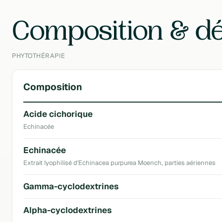
Contenu
50 ml
Composition & dé
PHYTOTHÉRAPIE
Composition
Acide cichorique
Echinacée
Echinacée
Extrait lyophilisé d'Echinacea purpurea Moench, parties aériennes
Gamma-cyclodextrines
Alpha-cyclodextrines