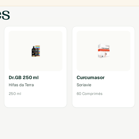
es
Dr.GB 250 ml
Curcumasor
Hifas da Terra
Soriavie
250 ml
60 Comprimés