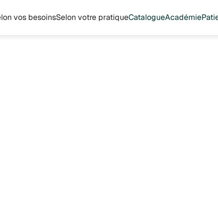
lon vos besoins
Selon votre pratique
Catalogue
Académie
Pati
Soriavie
12 €