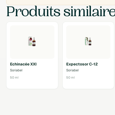
Produits similair
Echinacée XXI
Expectosor C-12
Soriabel
Soriabel
50 ml
50 ml