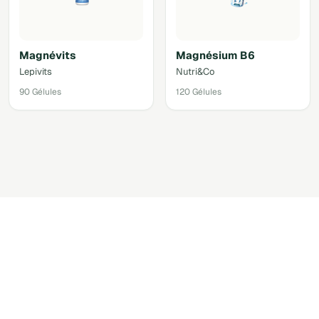
Magnévits
Magnésium B6
Lepivits
Nutri&Co
90 Gélules
120 Gélules
Accéder au shop via votre