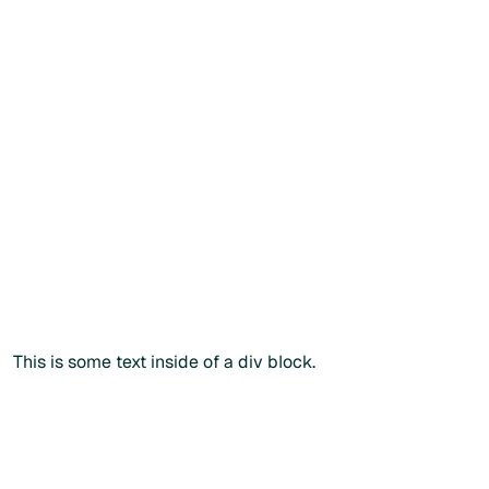
Créer mon compte patient
Vous souhaitez commander
directement ?
Vous
souhaitez
commander
directement
?
Vous pouvez également passer commande via notre
catalogue public en renseignant votre
code
praticien
lors
du paiement.
Commander sans créer de compte
Commander sans créer de compte
Plus d'info
This is some text inside of a div block.