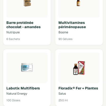
Barre protéinée
Multivitamines
chocolat - amandes
périménopause
Nutripure
Boome
6 Sachets
90 Gélules
Labotix Multifibers
Floradix® Fer + Plantes
Natural Energy
Salus
100 Doses
250 ml