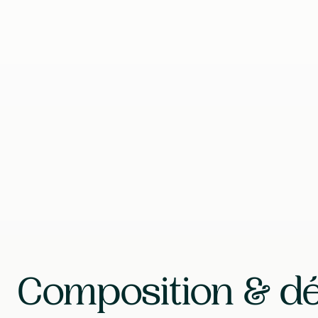
Formule vegan, sans OGM et sans gluten
Fabriqué dans l’Union européenne avec uniquem
Format
30 Gélules
Contenu
30 g
Composition & dé