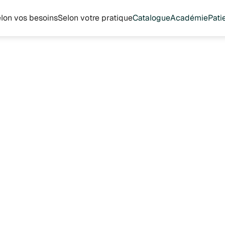
lon vos besoins
Selon votre pratique
Catalogue
Académie
Pati
Vitalized
37.9 €