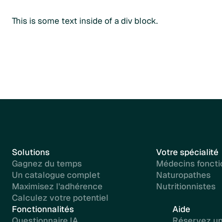
Créer mon compte patient
This is some text inside of a div block.
Solutions
Votre spécialité
Gagnez du temps
Médecins foncti
Un catalogue complet
Naturopathes
Maximisez l'adhérence
Nutritionnistes
Calculez votre potentiel
Fonctionnalités
Aide
Questionnaire IA
Réservez u