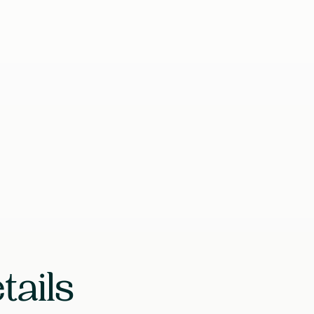
ent les ingrédients essentiels
EAN
Laboratoire
tails