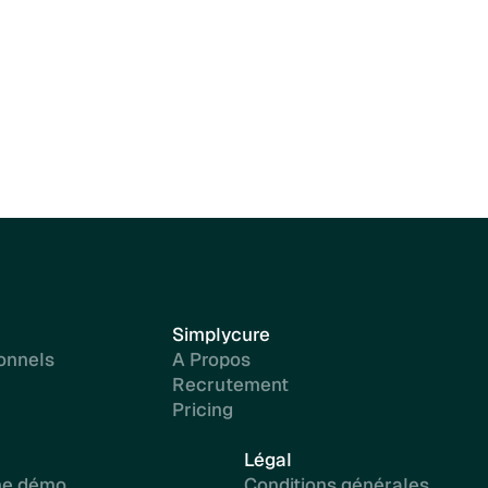
Simplycure
onnels
A Propos
Recrutement
Pricing
Légal
ne démo
Conditions générales