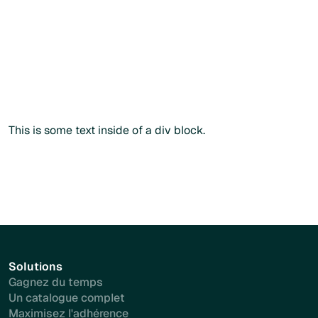
catalogue public en renseignant votre
code
praticien
lors
du paiement.
Commander sans créer de compte
Commander sans créer de compte
Plus d'info
This is some text inside of a div block.
Solutions
Gagnez du temps
Un catalogue complet
Maximisez l'adhérence