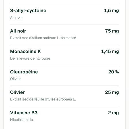
S-allyl-cystéine
1,5 mg
Ail noir
Ail noir
75 mg
Extrait sec d'Allium sativum L. fermenté
Monacoline K
1,45 mg
De la levure de riz rouge
Oleuropéine
20 %
Olivier
Olivier
25 mg
Extrait sec de feuille d'Olea europaea L.
Vitamine B3
2 mg
Nicotinamide