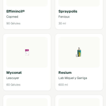
Effimincil®
Spraypolis
Copmed
Fenioux
90 Gélules
30 ml
Myconat
Resium
Lescuyer
Lab Miquel y Garriga
60 Gélules
600 ml