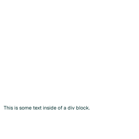
Créer mon compte patient
Créer mon compte patient
Vous souhaitez commander
directement ?
Vous
souhaitez
commander
directement
?
Vous pouvez également passer commande via notre
catalogue public en renseignant votre
code
praticien
lors
du paiement.
Commander sans créer de compte
Commander sans créer de compte
Plus d'info
This is some text inside of a div block.