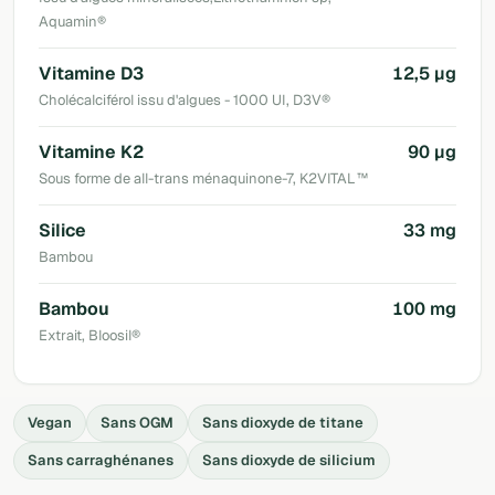
Aquamin®
Vitamine D3
12,5 µg
Cholécalciférol issu d'algues - 1000 UI, D3V®
Vitamine K2
90 µg
Sous forme de all-trans ménaquinone-7, K2VITAL™
Silice
33 mg
Bambou
Bambou
100 mg
Extrait, Bloosil®
Vegan
Sans OGM
Sans dioxyde de titane
Sans carraghénanes
Sans dioxyde de silicium