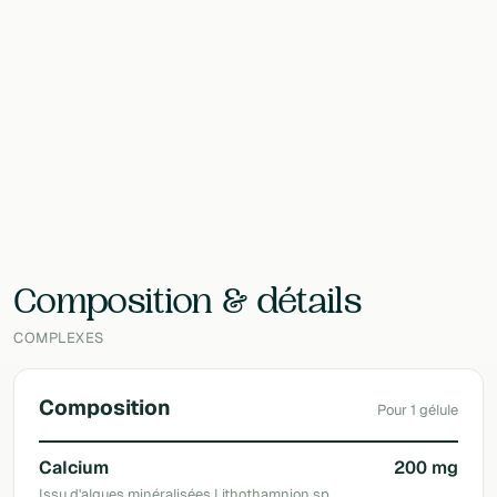
Contenu
60 g
EAN
8720648297939
Laboratoire
Vitalized
Composition & détails
COMPLEXES
Composition
Pour 1 gélule
Calcium
200 mg
Issu d'algues minéralisées,Lithothamnion sp,