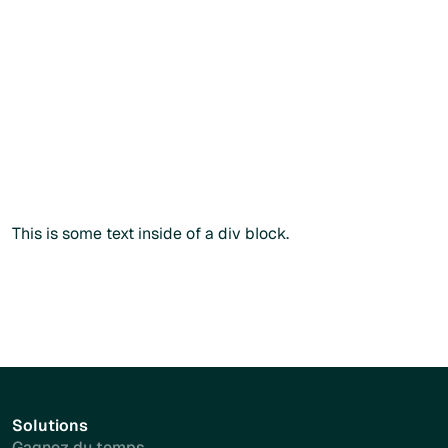
Vous
souhaitez
commander
directement
?
Vous pouvez également passer commande via notre
catalogue public en renseignant votre
code
praticien
lors
du paiement.
Commander sans créer de compte
Commander sans créer de compte
Plus d'info
This is some text inside of a div block.
Solutions
Gagnez du temps