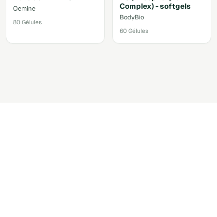
Complex) - softgels
Oemine
BodyBio
80 Gélules
60 Gélules
Accéder au shop via votre
compte.
Retrouver les produits recommandés par votre
praticien