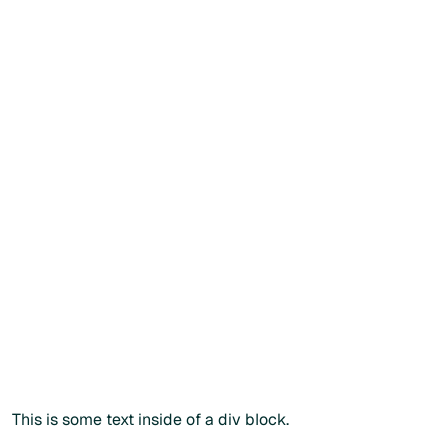
Recommander facilement vos produits
Consulter les instructions de prise
Créer mon compte patient
Créer mon compte patient
Vous souhaitez commander
directement ?
Vous
souhaitez
commander
directement
?
Vous pouvez également passer commande via notre
catalogue public en renseignant votre
code
praticien
lors
du paiement.
Commander sans créer de compte
Commander sans créer de compte
Plus d'info
This is some text inside of a div block.