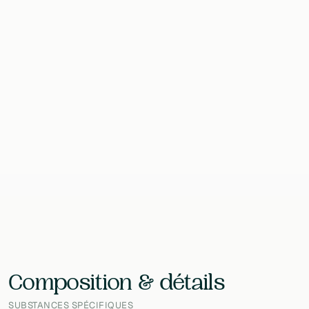
Format
47 TEASPOON
Contenu
118 ml
EAN
—
Laboratoire
BodyBio
Composition & détails
SUBSTANCES SPÉCIFIQUES