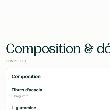
Format
30 BAG
Contenu
300 g
Composition & dé
COMPLEXES
Composition
Fibres d'acacia
Fibregum™
L-glutamine