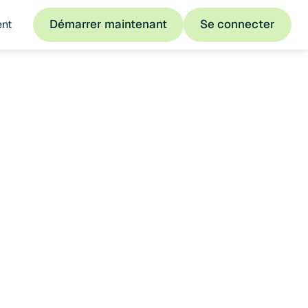
Démarrer maintenant
Se connecter
ent
Démarrer maintenant
Se connecter