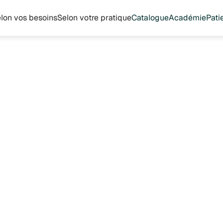
lon vos besoins
Selon votre pratique
Catalogue
Académie
Pati
Copmed
55 €