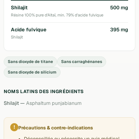
Shilajit
500 mg
Résine 100% pure d'Altaï, min. 79% d'acide fulvique
Acide fulvique
395 mg
Shilajit
Sans dioxyde de titane
Sans carraghénanes
Sans dioxyde de silicium
NOMS LATINS DES INGRÉDIENTS
Shilajit —
Asphaltum punjabianum
!
Précautions & contre-indications
Déconseillée ou nécessite un avis médical