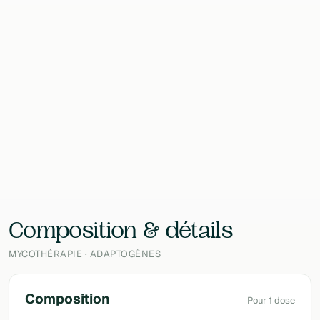
Format
60 Doses
Contenu
30 g
EAN
3770041485032
Laboratoire
Primal
Composition & détails
MYCOTHÉRAPIE · ADAPTOGÈNES
Composition
Pour 1 dose