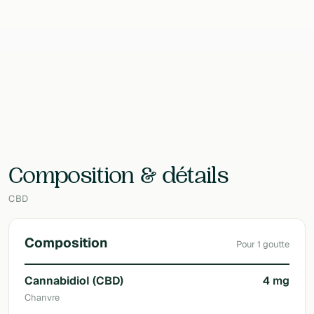
Contenu
10 ml
EAN
3770032330013
Laboratoire
Doussia
Composition & détails
CBD
Composition
Pour 1 goutte
Cannabidiol (CBD)
4 mg
Chanvre