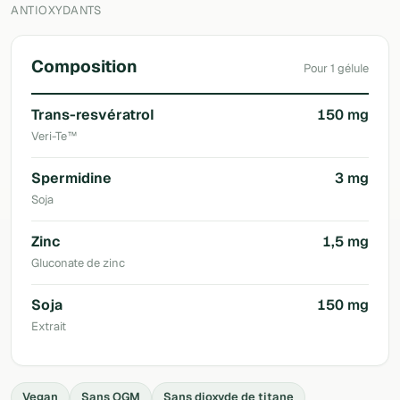
ANTIOXYDANTS
Composition
Pour 1 gélule
Trans-resvératrol
150 mg
Veri-Te™
Spermidine
3 mg
Soja
Zinc
1,5 mg
Gluconate de zinc
Soja
150 mg
Extrait
Vegan
Sans OGM
Sans dioxyde de titane