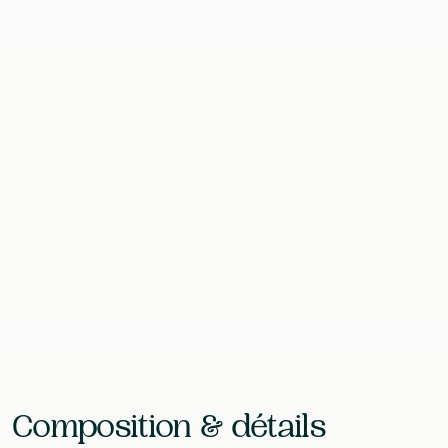
complémentaire sur ces mécanismes naturels.
Format
30 Gélules
Contenu
30 g
EAN
8720648297731
Laboratoire
Vitalized
Composition & détails