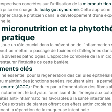
erspectives concrètes sur l’utilisation de la
micronutrition
a prise en charge du
leaky gut syndrome
. Cette approche 
gner chaque praticien dans le développement d’une expe
nelle.
a micronutrition et la phytoth
 pratique
le joue un rôle crucial dans la prévention de l’inflammatio
eut permettre le passage de toxines et d’allergènes dans 
 à diverses pathologies. L’approche combinée de la micron
estaurer l’intégrité de cette barrière.
iments clés
iné essentiel pour la régénération des cellules épithéliale
u maintien des jonctions serrées, réduisant ainsi la perméa
e courte (AGCC)
: Produits par la fermentation des fibres a
, notamment le butyrate, fournissent de l’énergie aux col
tés anti-inflammatoires favorables à la santé intestinale.
: Ces extraits de plantes offrent des effets antimicrobiens 
nant la réparation de la muqueuse intestinale.