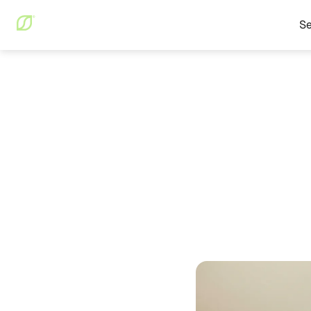
Se
Blog
Santé digestive
Santé digestive
April 16,
Leaky 
Optimi
charge
Sylvain Buroni