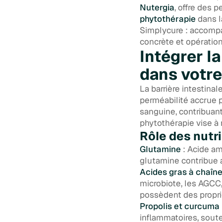
Nutergia
, offre des p
phytothérapie
dans l
Simplycure : accompa
concrète et opération
Intégrer l
dans votre
La barrière intestina
perméabilité accrue p
sanguine, contribuant
phytothérapie vise à r
Rôle des nutr
Glutamine
: Acide am
glutamine contribue a
Acides gras à chaîn
microbiote, les AGCC
possèdent des proprié
Propolis et curcuma
inflammatoires, soute