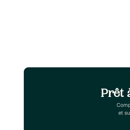
Prêt 
Compa
et s