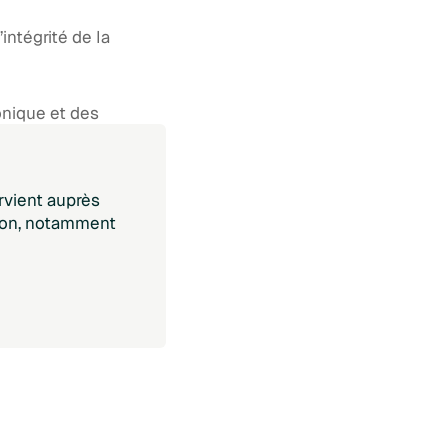
intégrité de la
onique et des
écis.
ervient auprès
tion, notamment