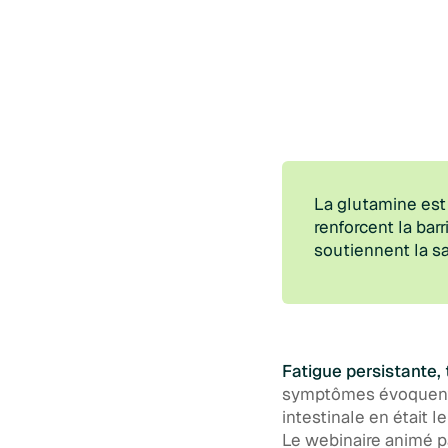
La glutamine est 
renforcent la barr
soutiennent la s
Fatigue persistante, 
symptômes évoquent-i
intestinale en était
Le webinaire animé 