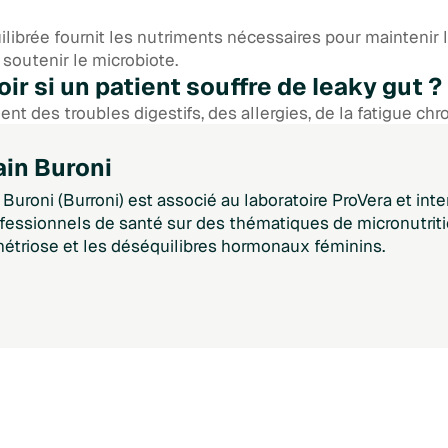
librée fournit les nutriments nécessaires pour maintenir l’
t soutenir le microbiote.
r si un patient souffre de leaky gut ?
t des troubles digestifs, des allergies, de la fatigue chr
valuation clinique est recommandée pour un diagnostic pr
ain Buroni
 Buroni (Burroni) est associé au laboratoire ProVera et int
fessionnels de santé sur des thématiques de micronutri
étriose et les déséquilibres hormonaux féminins.