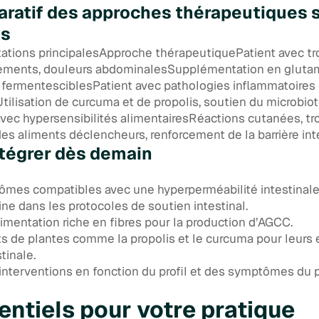
ratif des approches thérapeutiques s
ts
tations principalesApproche thérapeutiquePatient avec tr
ements, douleurs abdominalesSupplémentation en glutami
s fermentesciblesPatient avec pathologies inflammatoires
Utilisation de curcuma et de propolis, soutien du microbio
avec hypersensibilités alimentairesRéactions cutanées, tr
des aliments déclencheurs, renforcement de la barrière in
intégrer dès demain
ômes compatibles avec une hyperperméabilité intestinale
ine dans les protocoles de soutien intestinal.
mentation riche en fibres pour la production d’AGCC.
its de plantes comme la propolis et le curcuma pour leurs 
tinale.
interventions en fonction du profil et des symptômes du p
entiels pour votre pratique