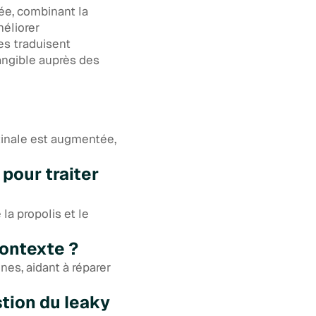
ée, combinant la
méliorer
ues traduisent
angible auprès des
stinale est augmentée,
pour traiter
la propolis et le
contexte ?
nes, aidant à réparer
stion du leaky