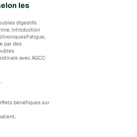
elon les
oubles digestifs
ne, introduction
 chroniquesFatigue,
te par des
oubles
testinale avec AGCC
.
effets bénéfiques sur
atient.