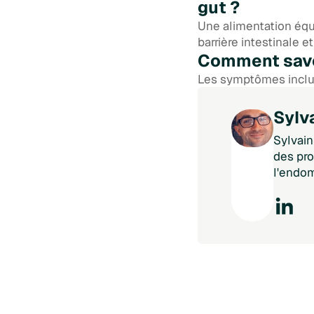
gut ?
Une alimentation équi
barrière intestinale e
Comment savoi
Les symptômes incluen
inflammations. Une é
Sylv
Sylvain
des pro
l'endom