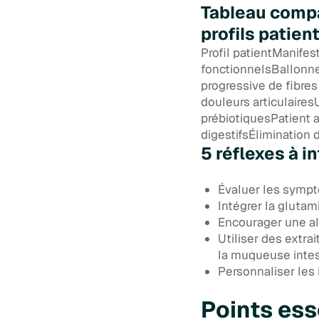
Tableau compa
profils patien
Profil patientManifes
fonctionnelsBallonn
progressive de fibre
douleurs articulaires
prébiotiquesPatient 
digestifsÉlimination 
5 réflexes à 
Évaluer les sympt
Intégrer la glutam
Encourager une ali
Utiliser des extra
la muqueuse intes
Personnaliser les 
Points ess