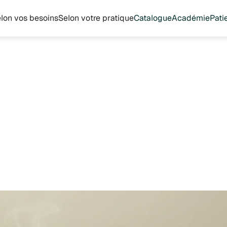
lon vos besoins
Selon votre pratique
Catalogue
Académie
Pati
Leaky Gut Syndrome : Optimiser votre prise en charge préventive
 2026
Gut Syndrome :
ser votre prise en
 préventive