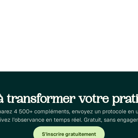
Métabolisme & Nutrition
Septemb
Stratégies intégrées po
poids : au-delà des ago
à transformer votre prat
rez 4 500+ compléments, envoyez un protocole en u
uivez l'observance en temps réel. Gratuit, sans engage
S'inscrire gratuitement