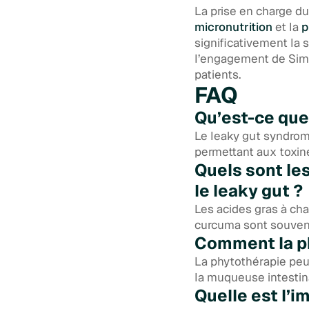
La prise en charge d
micronutrition
et la
p
significativement la 
l’engagement de Simp
patients.
FAQ
Qu’est-ce que
Le leaky gut syndrome
permettant aux toxin
Quels sont le
le leaky gut ?
Les acides gras à cha
curcuma sont souve
Comment la ph
La phytothérapie peut
la muqueuse intestin
Quelle est l’i