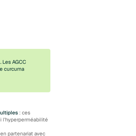
al. Les AGCC
 le curcuma
ultiples
: ces
si l’hyperperméabilité
 en partenariat avec