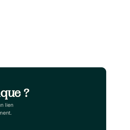
er 3, 2025
ur la gestion du
nistes GLP-1
ique ?
n lien
ment.