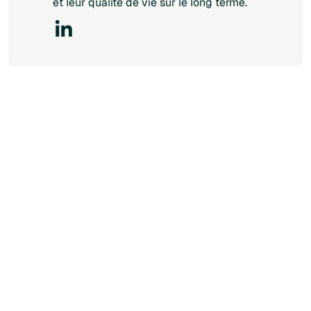
et leur qualité de vie sur le long terme.
Santé hormonale
April 16, 2026
Santé hormonale féminine : comment