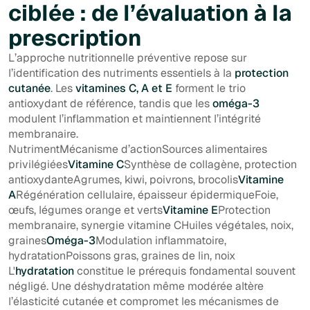
ciblée : de l’évaluation à la
prescription
L’approche nutritionnelle préventive repose sur
l’identification des nutriments essentiels à la
protection
cutanée
. Les
vitamines C, A et E
forment le trio
antioxydant de référence, tandis que les
oméga-3
modulent l’inflammation et maintiennent l’intégrité
membranaire.
NutrimentMécanisme d’actionSources alimentaires
privilégiées
Vitamine C
Synthèse de collagène, protection
antioxydanteAgrumes, kiwi, poivrons, brocolis
Vitamine
A
Régénération cellulaire, épaisseur épidermiqueFoie,
œufs, légumes orange et verts
Vitamine E
Protection
membranaire, synergie vitamine CHuiles végétales, noix,
graines
Oméga-3
Modulation inflammatoire,
hydratationPoissons gras, graines de lin, noix
L'
hydratation
constitue le prérequis fondamental souvent
négligé. Une déshydratation même modérée altère
l’élasticité cutanée et compromet les mécanismes de