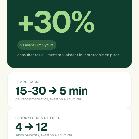
+30%
vs avant Simplycure
consultantes qui mettent vraiment leur protocole en place
TEMPS GAGNÉ
15-30 → 5 min
par recommandation, avant vs aujourd'hui
LABORATOIRES UTILISÉS
4 → 12
labos prescrits, avant vs aujourd'hui