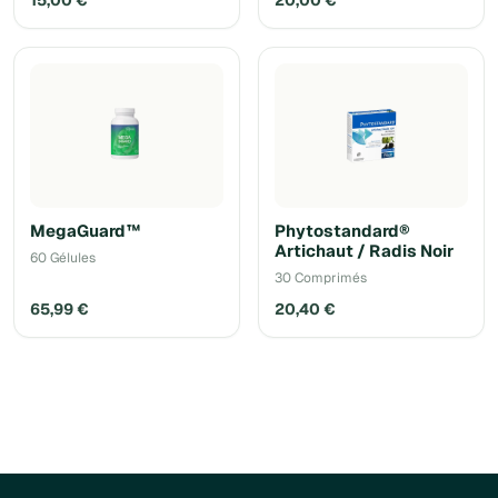
15,00 €
20,00 €
MegaGuard™
Phytostandard®
Artichaut / Radis Noir
60 Gélules
30 Comprimés
65,99 €
20,40 €