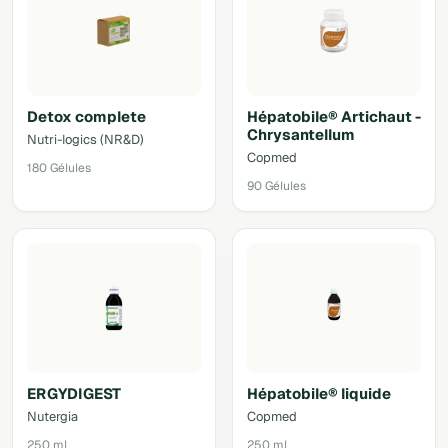
Detox complete
Hépatobile® Artichaut -
Chrysantellum
Nutri-logics (NR&D)
Copmed
180 Gélules
90 Gélules
ERGYDIGEST
Hépatobile® liquide
Nutergia
Copmed
250 ml
250 ml