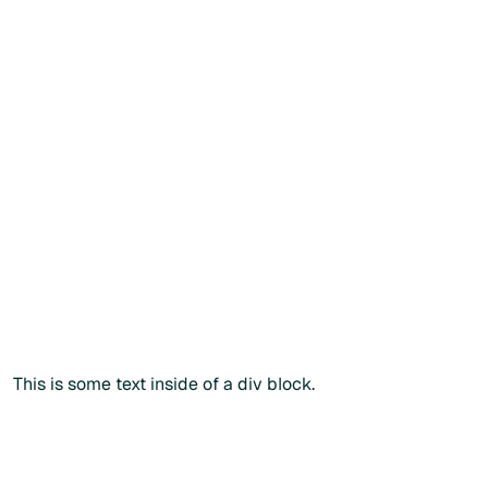
Créer mon compte patient
Créer mon compte patient
Vous souhaitez commander
directement ?
Vous
souhaitez
commander
directement
?
Vous pouvez également passer commande via notre
catalogue public en renseignant votre
code
praticien
lors
du paiement.
Commander sans créer de compte
Commander sans créer de compte
Plus d'info
This is some text inside of a div block.