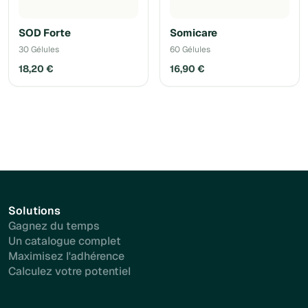
SOD Forte
Somicare
30 Gélules
60 Gélules
18,20 €
16,90 €
Solutions
Gagnez du temps
Un catalogue complet
Maximisez l'adhérence
Calculez votre potentiel