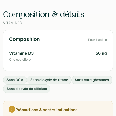
Laboratoire
Nutrissentiel
Composition & détails
VITAMINES
Composition
Pour 1 gélule
Vitamine D3
50 µg
Cholécalciférol
Sans OGM
Sans dioxyde de titane
Sans carraghénanes
Sans dioxyde de silicium
!
Précautions & contre-indications