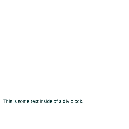
Créer mon compte patient
Créer mon compte patient
Vous souhaitez commander
directement ?
Vous
souhaitez
commander
directement
?
Vous pouvez également passer commande via notre
catalogue public en renseignant votre
code
praticien
lors
du paiement.
Commander sans créer de compte
Commander sans créer de compte
Plus d'info
This is some text inside of a div block.