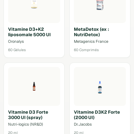
Vitamine D3+K2
MetaDetox (ex :
liposomale 5000 UI
NutriDetox)
Oronalys
Metagenics France
60 Gélules
60 Comprimés
Vitamine D3 Forte
Vitamine D3K2 Forte
3000 UI (spray)
(2000 UI)
Nutri-logics (NR&D)
Dr.Jacobs
20 ml
20 ml