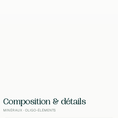
Format
90 Gélules
Contenu
90 g
EAN
8720648297717
Laboratoire
Vitalized
Composition & détails
MINÉRAUX · OLIGO-ÉLÉMENTS