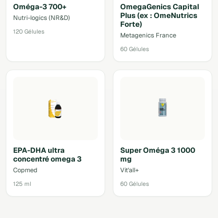
Oméga-3 700+
OmegaGenics Capital
Plus (ex : OmeNutrics
Nutri-logics (NR&D)
Forte)
120 Gélules
Metagenics France
60 Gélules
EPA-DHA ultra
Super Oméga 3 1000
concentré omega 3
mg
Copmed
Vit'all+
125 ml
60 Gélules