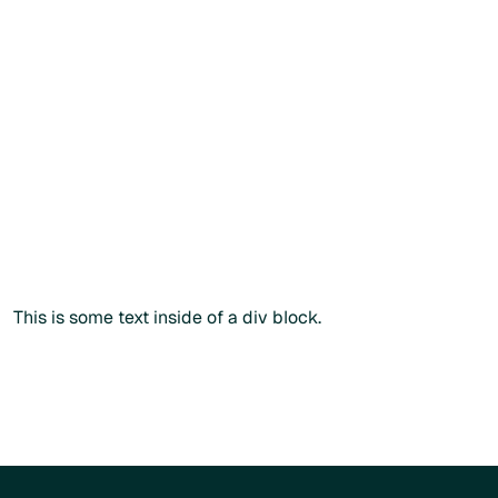
Vous souhaitez commander
directement ?
Vous
souhaitez
commander
directement
?
Vous pouvez également passer commande via notre
catalogue public en renseignant votre
code
praticien
lors
du paiement.
Commander sans créer de compte
Commander sans créer de compte
Plus d'info
This is some text inside of a div block.