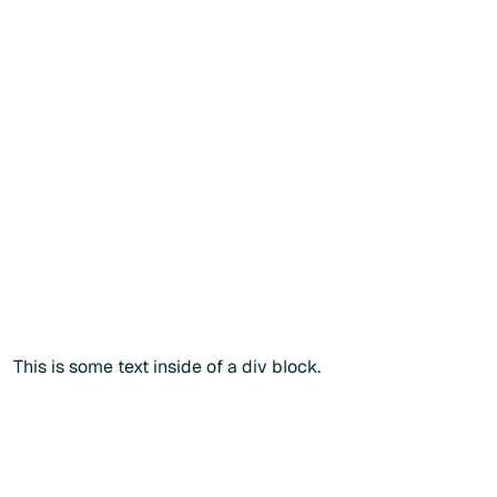
Créer mon compte patient
Vous souhaitez commander
directement ?
Vous
souhaitez
commander
directement
?
Vous pouvez également passer commande via notre
catalogue public en renseignant votre
code
praticien
lors
du paiement.
Commander sans créer de compte
Commander sans créer de compte
Plus d'info
This is some text inside of a div block.