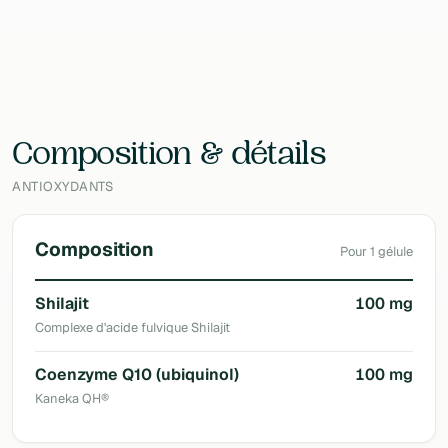
EAN
737870143123
Laboratoire
Life Extension
Composition & détails
ANTIOXYDANTS
Composition
Pour 1 gélule
Shilajit
100 mg
Complexe d'acide fulvique Shilajit
Coenzyme Q10 (ubiquinol)
100 mg
Kaneka QH®