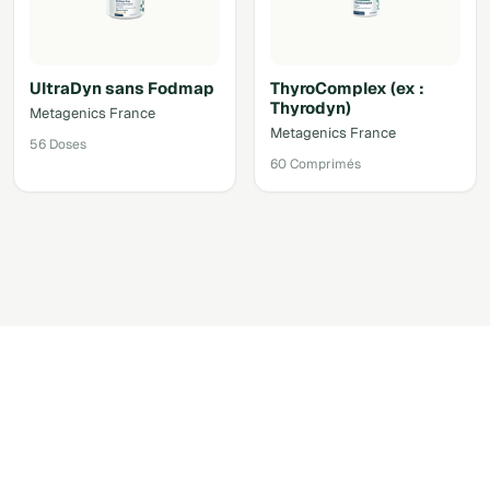
UltraDyn sans Fodmap
ThyroComplex (ex :
Thyrodyn)
Metagenics France
Metagenics France
56 Doses
60 Comprimés
Accéder au shop via votre