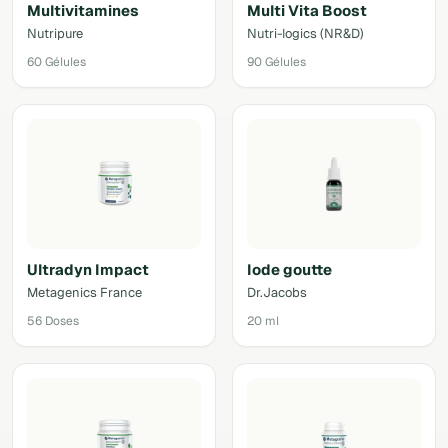
Multivitamines
Multi Vita Boost
Nutripure
Nutri-logics (NR&D)
60 Gélules
90 Gélules
Ultradyn Impact
Iode goutte
Metagenics France
Dr.Jacobs
56 Doses
20 ml