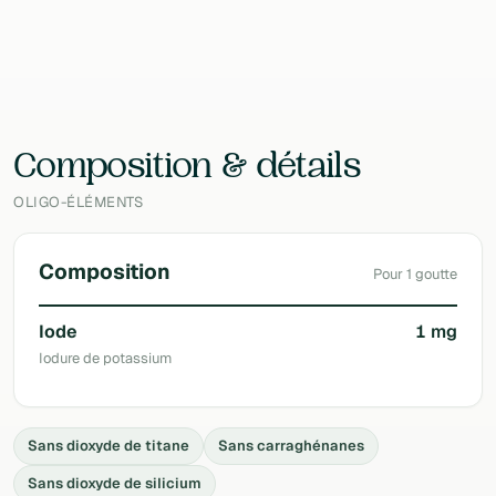
EAN
—
Laboratoire
Nutri-logics (NR&D)
Composition & détails
OLIGO-ÉLÉMENTS
Composition
Pour 1 goutte
Iode
1 mg
Iodure de potassium
Sans dioxyde de titane
Sans carraghénanes
Sans dioxyde de silicium