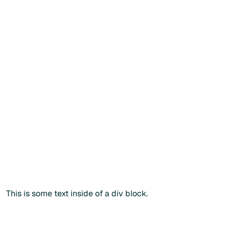
Consulter les instructions de prise
Créer mon compte patient
Créer mon compte patient
Vous souhaitez commander
directement ?
Vous
souhaitez
commander
directement
?
Vous pouvez également passer commande via notre
catalogue public en renseignant votre
code
praticien
lors
du paiement.
Commander sans créer de compte
Commander sans créer de compte
Plus d'info
This is some text inside of a div block.