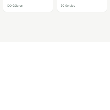
100 Gélules
60 Gélules
Accéder au shop via votre
compte.
Retrouver les produits recommandés par votre
praticien
Recommander facilement vos produits