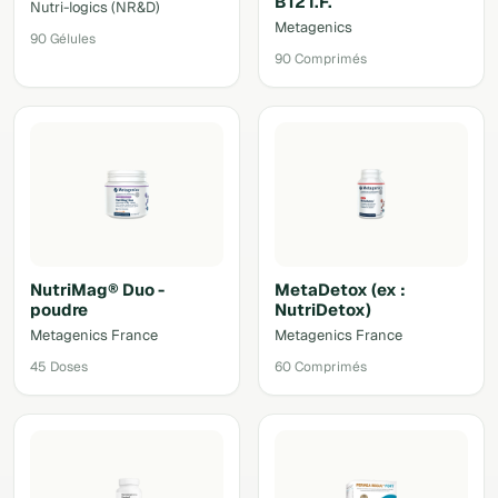
B12 I.F.
Nutri-logics (NR&D)
Metagenics
90 Gélules
90 Comprimés
NutriMag® Duo -
MetaDetox (ex :
poudre
NutriDetox)
Metagenics France
Metagenics France
45 Doses
60 Comprimés