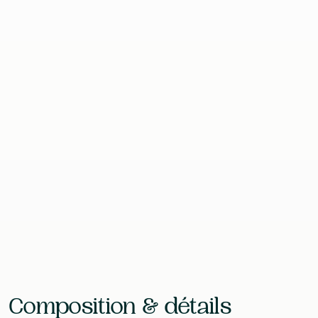
Format
100 Comprimés
Contenu
25 g
EAN
—
Laboratoire
Nutri-logics (NR&D)
Composition & détails