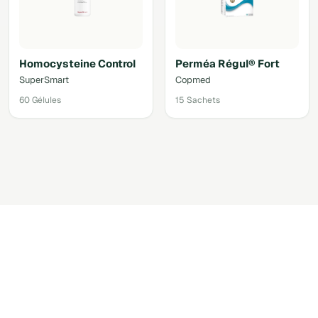
Homocysteine Control
Perméa Régul® Fort
SuperSmart
Copmed
60 Gélules
15 Sachets
Accéder au shop via votre