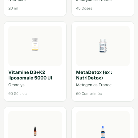
20 ml
45 Doses
Vitamine D3+K2
MetaDetox (ex :
liposomale 5000 UI
NutriDetox)
Oronalys
Metagenics France
60 Gélules
60 Comprimés