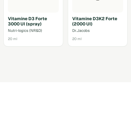
Vitamine D3 Forte
Vitamine D3K2 Forte
3000 UI (spray)
(2000 UI)
Nutri-logics (NR&D)
Dr.Jacobs
20 ml
20 ml
Accéder au shop via votre