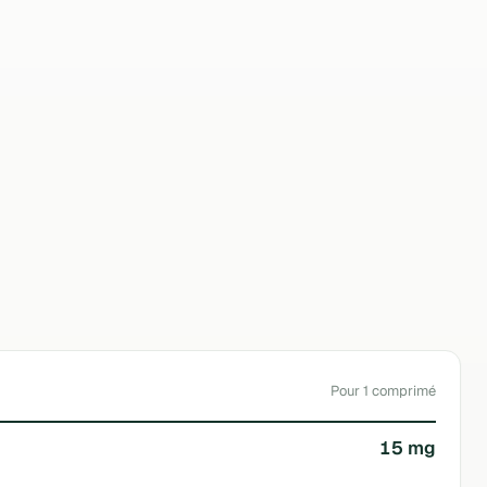
5400433260029
Metagenics France
Pour 1 comprimé
15 mg