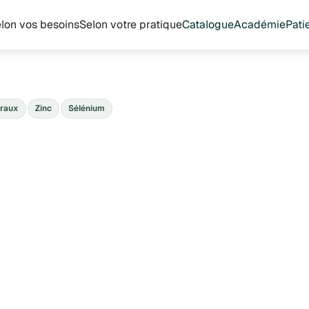
lon vos besoins
Selon votre pratique
Catalogue
Académie
Pati
raux
Zinc
Sélénium
Metagenics
France
24.99 €