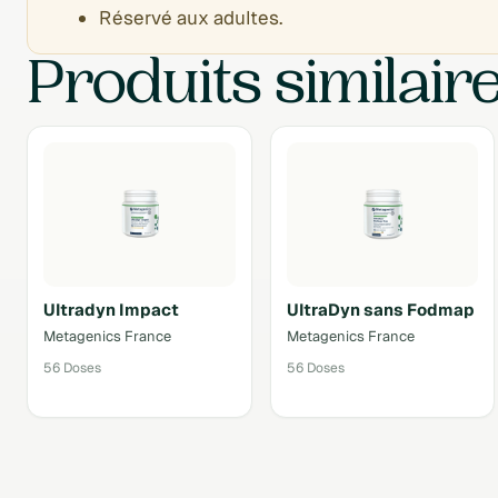
Réservé aux adultes.
Produits similair
Ultradyn Impact
UltraDyn sans Fodmap
Metagenics France
Metagenics France
56 Doses
56 Doses