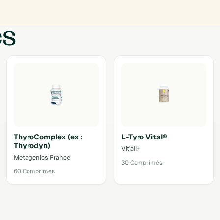
es
ThyroComplex (ex :
L-Tyro Vital®
Thyrodyn)
Vit'all+
Metagenics France
30 Comprimés
60 Comprimés