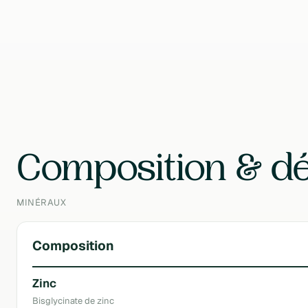
Format
200 Comprimés
Contenu
52 g
Composition & dé
MINÉRAUX
Composition
Zinc
Bisglycinate de zinc