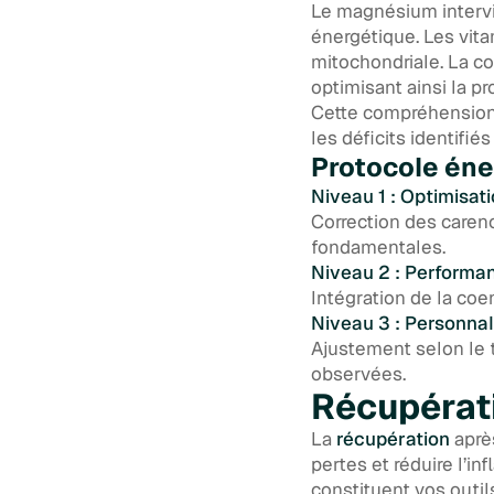
Le magnésium intervi
énergétique. Les vit
mitochondriale. La c
optimisant ainsi la pr
Cette compréhension
les déficits identifié
Protocole éne
Niveau 1 : Optimisat
Correction des caren
fondamentales.
Niveau 2 : Performa
Intégration de la coe
Niveau 3 : Personnal
Ajustement selon le t
observées.
Récupérati
La
récupération
après
pertes et réduire l’in
constituent vos outil