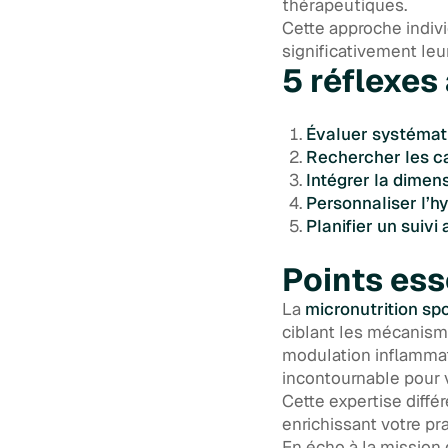
thérapeutiques.
Cette approche indivi
significativement le
5 réflexes
Évaluer systéma
Rechercher les c
Intégrer la dimen
Personnaliser l’h
Planifier un suivi
Points ess
La
micronutrition sp
ciblant les mécanisme
modulation inflammat
incontournable pour v
Cette expertise diffé
enrichissant votre pr
En écho à la mission 