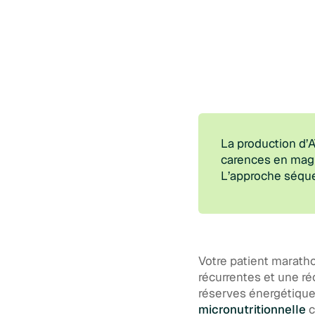
La production d’A
carences en magn
L’approche séquen
Votre patient marath
récurrentes et une ré
réserves énergétique
micronutritionnelle
c