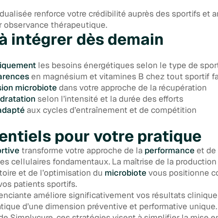
dualisée renforce votre crédibilité auprès des sportifs et 
ur observance thérapeutique.
 à intégrer dès demain
tiquement
les besoins énergétiques selon le type de spor
arences
en magnésium et vitamines B chez tout sportif f
sion microbiote
dans votre approche de la récupération
ydratation
selon l’intensité et la durée des efforts
 adapté
aux cycles d’entraînement et de compétition
entiels pour votre pratique
ortive
transforme votre approche de la
performance
et de
s cellulaires fondamentaux. La maîtrise de la production d
oire et de l’optimisation du
microbiote
vous positionne 
os patients sportifs.
renciante améliore significativement vos résultats cliniqu
atique d’une dimension préventive et performative unique.
de Simplycure, ces stratégies visent à simplifier la mise 