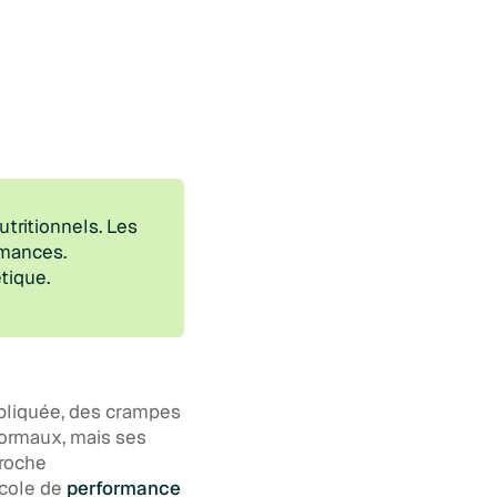
tritionnels. Les
rmances.
tique.
pliquée, des crampes
normaux, mais ses
proche
ocole de
performance