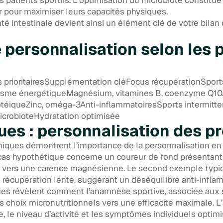
 pour maximiser leurs capacités physiques.
nté intestinale devient ainsi un élément clé de votre bila
 personnalisation selon les p
 prioritairesSupplémentation cléFocus récupérationSport
sme énergétiqueMagnésium, vitamines B, coenzyme Q10
téiqueZinc, oméga-3Anti-inflammatoiresSports intermitt
microbioteHydratation optimisée
ues : personnalisation des p
iniques démontrent l’importance de la personnalisation e
 cas hypothétique concerne un coureur de fond présentan
nt vers une carence magnésienne. Le second exemple typiq
récupération lente, suggérant un déséquilibre anti-infla
ques révèlent comment l’anamnèse sportive, associée au
s choix micronutritionnels vers une efficacité maximale. L
e, le niveau d’activité et les symptômes individuels optimi