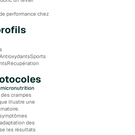
n de performance chez
rofils
s
AntioxydantsSports
entsRécupération
rotocoles
n
micronutrition
t des crampes
ue illustre une
mmatoire.
x symptômes
’adaptation des
se les résultats