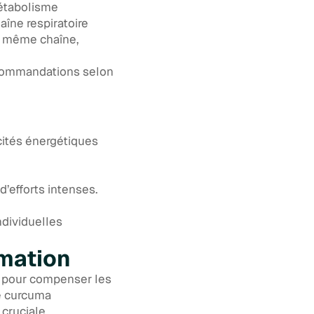
métabolisme
îne respiratoire
te même chaîne,
ecommandations selon
cités énergétiques
d’efforts intenses.
ndividuelles
mmation
ue pour compenser les
e curcuma
cruciale.