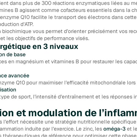
ent dans plus de 300 réactions enzymatiques liées au 
amines B agissent comme cofacteurs essentiels dans la cha
oenzyme Q10 facilite le transport des électrons dans cet
oduction d’ATP.
 biochimique vous permet d’orienter précisément vos r
s et les objectifs de performance visés.
rgétique en 3 niveaux
ion de base
ces en magnésium et vitamines B pour restaurer les capa
nce avancée
nzyme Q10 pour maximiser l’efficacité mitochondriale lors 
isation
ype de sport, l’intensité d’entraînement et les réponses i
on et modulation de l’infla
 l’effort nécessite une stratégie nutritionnelle spécifiq
flammation induite par l’exercice. Le zinc, les
oméga-3
et l
s thérapeutiques de référence pour optimiser cette phase 