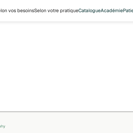
lon vos besoins
Selon votre pratique
Catalogue
Académie
Pati
rition
Micronutrition sportive : optimiser performance et récupération
April 16, 2026
utrition sportive :
ser performance e
ration