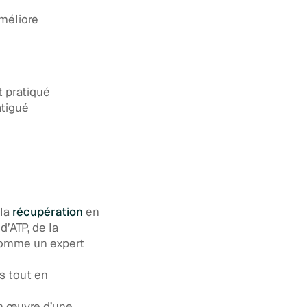
améliore
t pratiqué
atigué
 la
récupération
en
’ATP, de la
comme un expert
es tout en
en œuvre d’une