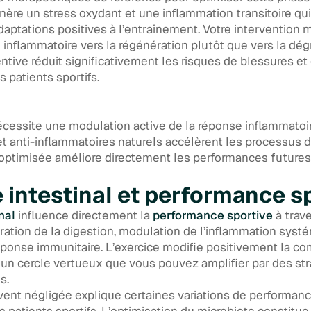
nère un stress oxydant et une inflammation transitoire qui
ptations positives à l’entraînement. Votre intervention m
 inflammatoire vers la régénération plutôt que vers la dégr
tive réduit significativement les risques de blessures et
 patients sportifs.
écessite une modulation active de la réponse inflammatoir
et anti-inflammatoires naturels accélèrent les processus 
optimisée améliore directement les performances futures
 intestinal et performance s
nal
influence directement la
performance sportive
à trave
ation de la digestion, modulation de l’inflammation syst
éponse immunitaire. L’exercice modifie positivement la co
 un cercle vertueux que vous pouvez amplifier par des st
s.
ent négligée explique certaines variations de performa
 patients sportifs. L’optimisation du microbiote constitue