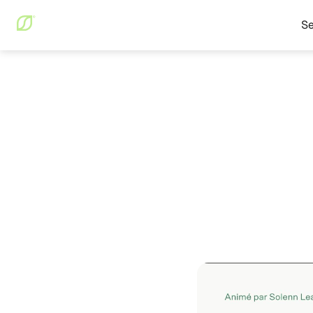
Se
Blog
Métabolisme & Nut
Métabolisme & Nutrition
Micron
optimi
récupé
Solenn Leahy