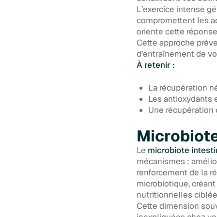
L’exercice intense gé
compromettent les ada
oriente cette réponse
Cette approche préven
d’entraînement de vos
À retenir :
La récupération n
Les antioxydants 
Une récupération 
Microbiote
Le
microbiote intesti
mécanismes : amélior
renforcement de la r
microbiotique, créant
nutritionnelles ciblée
Cette dimension souv
inexpliquées chez vos