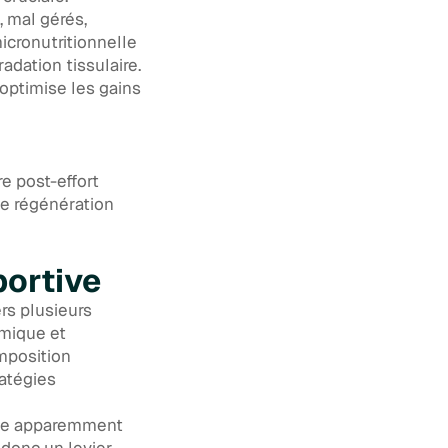
, mal gérés,
icronutritionnelle
adation tissulaire.
 optimise les gains
e post-effort
de régénération
portive
rs plusieurs
émique et
mposition
ratégies
nce apparemment
 donc un levier