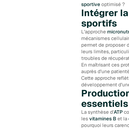
sportive
optimisé ?
Intégrer l
sportifs
L’approche
micronutr
mécanismes cellulaire
permet de proposer d
leurs limites, partic
troubles de récupérat
En maîtrisant ces pro
auprès d’une patientè
Cette approche reflè
développement d’une 
Production
essentiels
La synthèse d'
ATP
co
les
vitamines B
et la
pourquoi leurs carenc