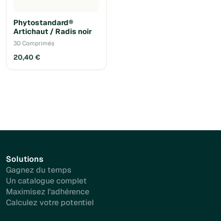
Phytostandard®
Artichaut / Radis noir
30 Comprimés
20,40 €
Solutions
Gagnez du temps
Un catalogue complet
Maximisez l'adhérence
Calculez votre potentiel