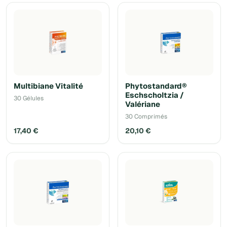
Multibiane Vitalité
Phytostandard®
Eschscholtzia /
30 Gélules
Valériane
30 Comprimés
17,40 €
20,10 €