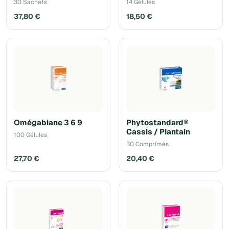
30 Sachets
14 Gélules
37,80 €
18,50 €
Omégabiane 3 6 9
Phytostandard®
Cassis / Plantain
100 Gélules
30 Comprimés
27,70 €
20,40 €