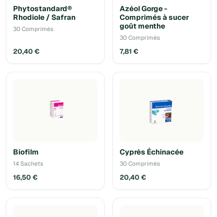
Phytostandard®
Azéol Gorge -
Rhodiole / Safran
Comprimés à sucer
goût menthe
30 Comprimés
30 Comprimés
20,40 €
7,81 €
Biofilm
Cyprès Échinacée
14 Sachets
30 Comprimés
16,50 €
20,40 €