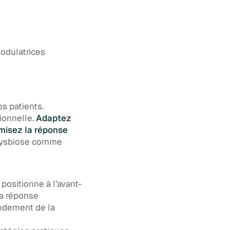
odulatrices
os patients.
ionnelle.
Adaptez
misez la réponse
ysbiose comme
positionne à l’avant-
la réponse
ondement de la