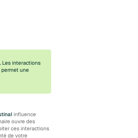
 Les interactions
e permet une
stinal
influence
naire ouvre des
ter ces interactions
nté de votre