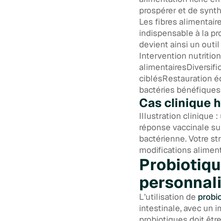
prospérer et de synt
Les fibres alimentair
indispensable à la p
devient ainsi un outi
Intervention nutriti
alimentairesDiversif
ciblésRestauration é
bactéries bénéfiques
Cas clinique 
Illustration clinique 
réponse vaccinale sub
bactérienne. Votre st
modifications alimen
Probiotiqu
personnal
L’utilisation de
probi
intestinale, avec un 
probiotiques doit êt