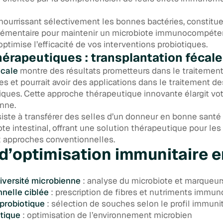
 nourrissant sélectivement les bonnes bactéries, constitue
émentaire pour maintenir un microbiote immunocompéten
optimise l’efficacité de vos interventions probiotiques.
hérapeutiques : transplantation fécale
écale
montre des résultats prometteurs dans le traitement
es et pourrait avoir des applications dans le traitement d
iques. Cette approche thérapeutique innovante élargit vot
enne.
iste à transférer des selles d’un donneur en bonne santé 
iote intestinal, offrant une solution thérapeutique pour le
x approches conventionnelles.
d’optimisation immunitaire e
diversité microbienne
: analyse du microbiote et marqueur
nnelle ciblée
: prescription de fibres et nutriments immu
probiotique
: sélection de souches selon le profil immunit
otique
: optimisation de l’environnement microbien