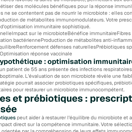
hétiser des molécules bénéfiques pour la réponse immunit
es ne se contentent pas de nourrir le microbiote : elles con
roduction de métabolites immunomodulateurs. Votre prescri
l d’optimisation immunitaire sophistiqué.
onnelleImpact sur le microbioteBénéfice immunitaireFibres
ication bactérienneProduction de métabolites anti-inflam
quilibreRenforcement défenses naturellesPrébiotiques sp
Optimisation réponse vaccinale
hypothétique : optimisation immunitair
: un patient de 55 ans présente des infections respiratoire
optimale. L’évaluation de son microbiote révèle une faibl
ratégie pourrait associer probiotiques spécifiques, prébiot
taires pour restaurer un microbiote immunocompétent.
es et prébiotiques : prescrip
isée
otiques
peut aider à restaurer l’équilibre du microbiote et 
impact direct sur la compétence immunitaire. Votre sélect
re orientée par la compréhension de leurs effets immunom