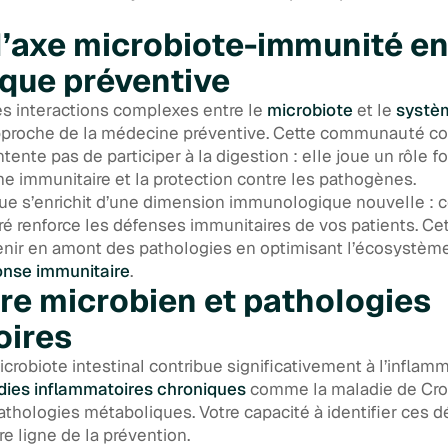
axe microbiote-immunité en
ique préventive
s interactions complexes entre le
microbiote
et le
systè
approche de la médecine préventive. Cette communauté c
ente pas de participer à la digestion : elle joue un rôle 
e immunitaire et la protection contre les pathogènes.
ique s’enrichit d’une dimension immunologique nouvelle 
ré renforce les défenses immunitaires de vos patients. C
enir en amont des pathologies en optimisant l’écosystèm
onse immunitaire
.
re microbien et pathologies
oires
crobiote intestinal contribue significativement à l’inflam
ies inflammatoires chroniques
comme la maladie de Croh
hologies métaboliques. Votre capacité à identifier ces d
e ligne de la prévention.