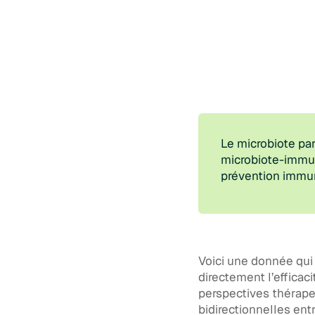
Le microbiote par
microbiote-immun
prévention immun
Voici une donnée qui 
directement l’efficac
perspectives thérape
bidirectionnelles ent