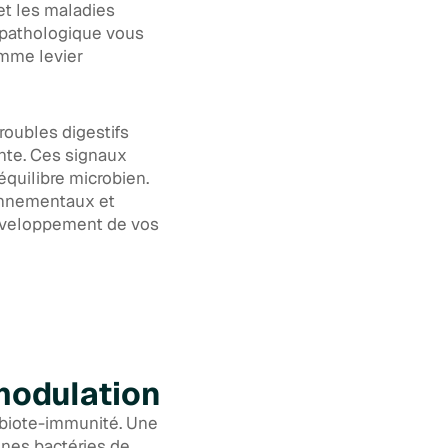
et les maladies
opathologique vous
omme levier
troubles digestifs
ante. Ces signaux
équilibre microbien.
ronnementaux et
développement de vos
modulation
robiote-immunité. Une
nnes bactéries de