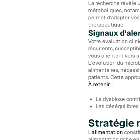
La recherche révèle u
métaboliques, nota
permet d’adapter vos 
thérapeutique.
Signaux d’ale
Votre évaluation clin
récurrents, susceptib
vous orientent vers u
L’évolution du microb
alimentaires, nécess
patients. Cette appro
À retenir :
La dysbiose contr
Les déséquilibres
Stratégie 
L'
alimentation
constit
alimentation riche en