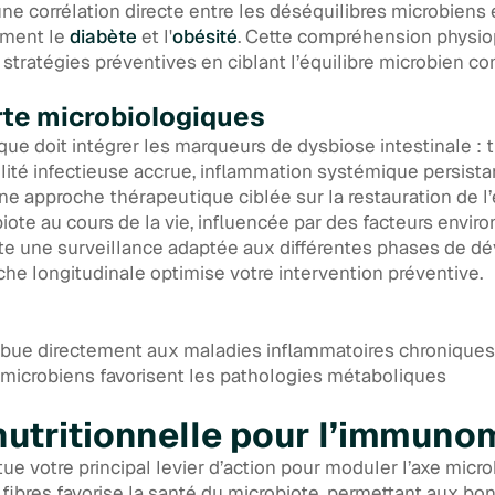
ne corrélation directe entre les déséquilibres microbiens 
mment le
diabète
et l'
obésité
. Cette compréhension physi
stratégies préventives en ciblant l’équilibre microbien c
rte microbiologiques
ique doit intégrer les marqueurs de dysbiose intestinale : 
ilité infectieuse accrue, inflammation systémique persist
ne approche thérapeutique ciblée sur la restauration de l’
iote au cours de la vie, influencée par des facteurs envi
ite une surveillance adaptée aux différentes phases de 
che longitudinale optimise votre intervention préventive.
ibue directement aux maladies inflammatoires chroniques
 microbiens favorisent les pathologies métaboliques
nutritionnelle pour l’immuno
ue votre principal levier d’action pour moduler l’axe mic
 fibres favorise la santé du microbiote, permettant aux bo