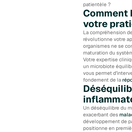
patientèle ?
Comment l’
votre prat
La compréhension de
révolutionne votre 
organismes ne se cont
maturation du systèm
Votre expertise clin
un microbiote équilib
vous permet d’interv
fondement de la
rép
Déséquilib
inflammat
Un déséquilibre du mi
exacerbant des
malad
développement de pat
positionne en premièr