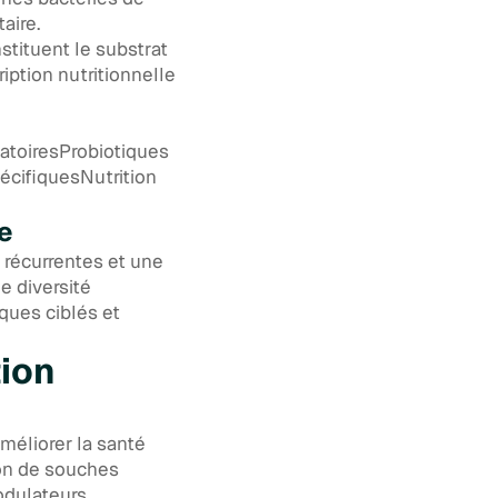
aire.
stituent le substrat
ption nutritionnelle
matoiresProbiotiques
écifiquesNutrition
e
s récurrentes et une
e diversité
iques ciblés et
tion
améliorer la santé
ion de souches
odulateurs