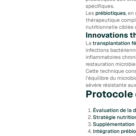
spécifiques.
Les
prébiotiques
, en
thérapeutique compl
nutritionnelle ciblée 
Innovations t
La
transplantation f
infections bactérienn
inflammatoires chron
restauration microbi
Cette technique cons
l’équilibre du microb
sévère résistante au
Protocole 
Évaluation de la 
Stratégie nutritio
Supplémentation 
Intégration prébi