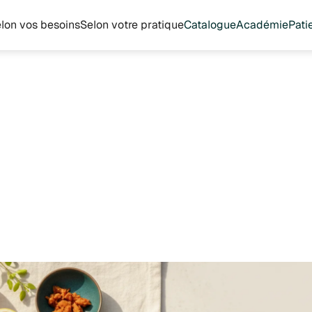
lon vos besoins
Selon votre pratique
Catalogue
Académie
Pati
Microbiote et immunité : optimiser la réponse immunitaire de vos patie
, 2026
iote et immunité :
ser la réponse
taire de vos patie