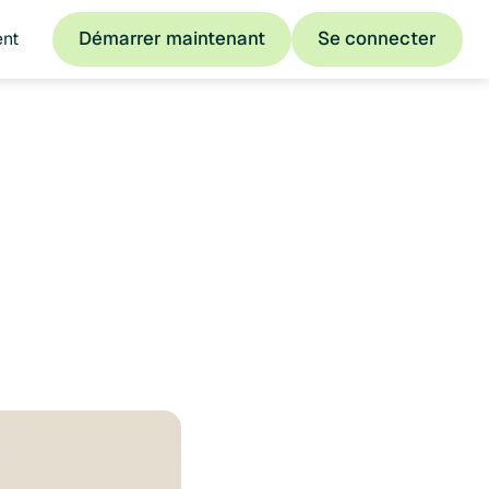
Démarrer maintenant
Se connecter
ent
Démarrer maintenant
Se connecter
nts
nts