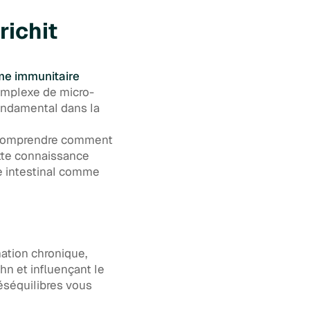
richit
me immunitaire
omplexe de micro-
fondamental dans la
: comprendre comment
ette connaissance
e intestinal comme
mation chronique,
n et influençant le
éséquilibres vous