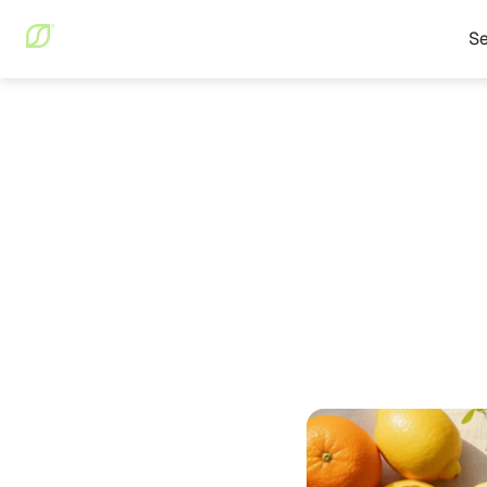
Se
Blog
Immunité & Peau
Immunité & Peau
April 16
Microb
optimi
immuni
Benoît Chassaing