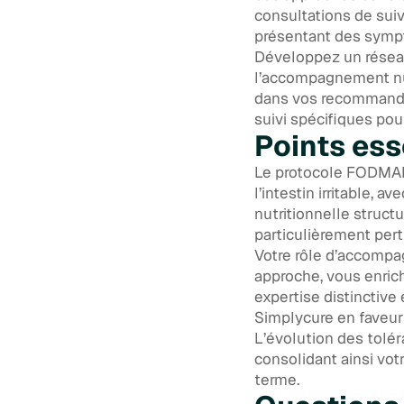
consultations de sui
présentant des sympt
Développez un rése
l’accompagnement nut
dans vos recommandat
suivi spécifiques pou
Points ess
Le protocole FODMAP
l’intestin irritable,
nutritionnelle struct
particulièrement pert
Votre rôle d’accompa
approche, vous enric
expertise distinctiv
Simplycure en faveur
L’évolution des tolé
consolidant ainsi vot
terme.