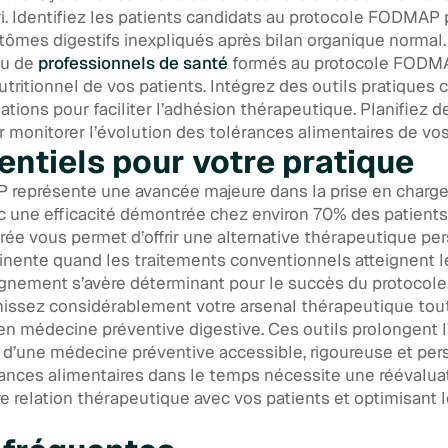
vi. Identifiez les patients candidats au protocole FODMAP
ômes digestifs inexpliqués après bilan organique normal.
au de
professionnels de santé
formés au protocole FODMA
ritionnel de vos patients. Intégrez des outils pratique
ions pour faciliter l’adhésion thérapeutique. Planifiez d
r monitorer l’évolution des tolérances alimentaires de vos
entiels pour votre pratique
 représente une avancée majeure dans la prise en charg
 avec une efficacité démontrée chez environ 70% des patient
urée vous permet d’offrir une alternative thérapeutique pe
inente quand les traitements conventionnels atteignent le
gnement s’avère déterminant pour le succès du protocole. 
hissez considérablement votre arsenal thérapeutique to
e en médecine préventive digestive. Ces outils prolongent
 d’une médecine préventive accessible, rigoureuse et per
rances alimentaires dans le temps nécessite une réévaluat
re relation thérapeutique avec vos patients et optimisant l