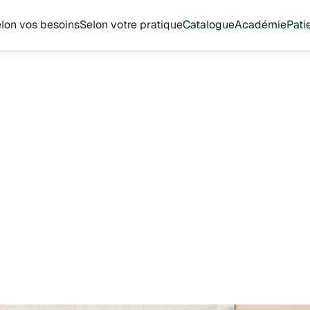
lon vos besoins
Selon votre pratique
Catalogue
Académie
Pati
Protocole FODMAP : révolutionner votre prise en charge du syndrome de l'
 2026
ole FODMAP :
tionner votre pris
e du syndrome de
in irritable