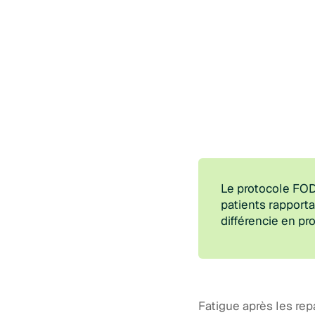
Le protocole FOD
patients rapport
différencie en p
Fatigue après les re