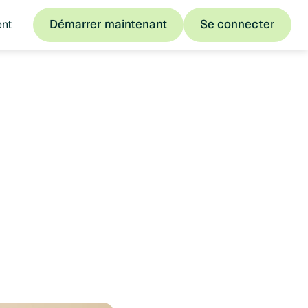
Démarrer maintenant
Se connecter
ent
Démarrer maintenant
Se connecter
intestin irritable
e en