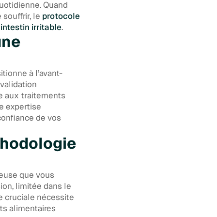
quotidienne. Quand
souffrir, le
protocole
ntestin irritable
.
une
tionne à l’avant-
validation
te aux traitements
e expertise
 confiance de vos
thodologie
reuse que vous
ion, limitée dans le
 cruciale nécessite
ts alimentaires