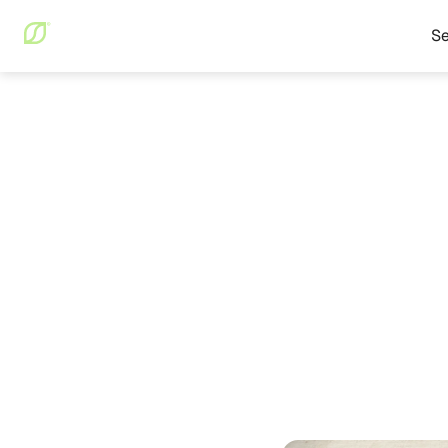
Se
Blog
Santé digestive
Santé digestive
April 16,
Protoc
révolu
charg
l'intest
William Detry