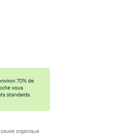
environ 70% de
roche vous
ts standards.
s cause organique