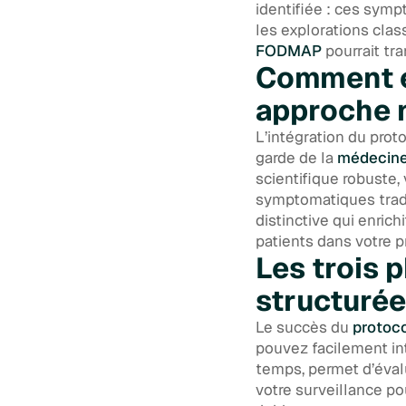
identifiée : ces sym
les explorations clas
FODMAP
pourrait tr
Comment en
approche n
L’intégration du pro
garde de la
médecine
scientifique robuste,
symptomatiques tradi
distinctive qui enric
patients dans votre p
Les trois 
structurée
Le succès du
protoc
pouvez facilement int
temps, permet d’éval
votre surveillance po