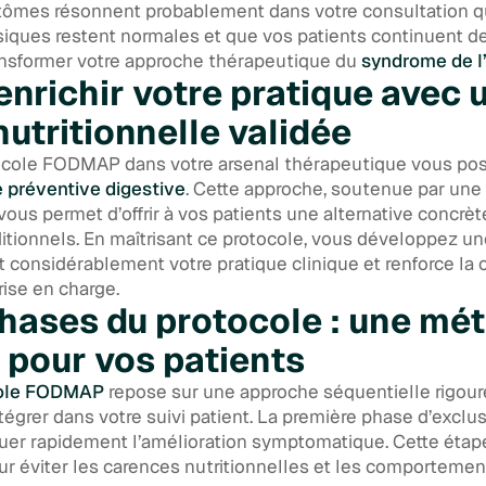
ptômes résonnent probablement dans votre consultation 
siques restent normales et que vos patients continuent de 
ansformer votre approche thérapeutique du
syndrome de l’i
richir votre pratique avec 
utritionnelle validée
tocole FODMAP dans votre arsenal thérapeutique vous posi
 préventive digestive
. Cette approche, soutenue par une 
 vous permet d’offrir à vos patients une alternative concrè
tionnels. En maîtrisant ce protocole, vous développez un
hit considérablement votre pratique clinique et renforce la
rise en charge.
phases du protocole : une mé
 pour vos patients
ole FODMAP
repose sur une approche séquentielle rigou
égrer dans votre suivi patient. La première phase d’exclus
uer rapidement l’amélioration symptomatique. Cette étape
ur éviter les carences nutritionnelles et les comportemen