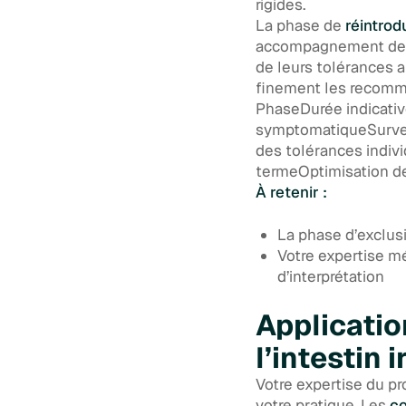
rigides.
La phase de
réintrod
accompagnement devie
de leurs tolérances 
finement les recomma
PhaseDurée indicativ
symptomatiqueSurveil
des tolérances indiv
termeOptimisation de 
À retenir :
La phase d’exclusi
Votre expertise mé
d’interprétation
Applicatio
l’intestin i
Votre expertise du p
votre pratique. Les
co