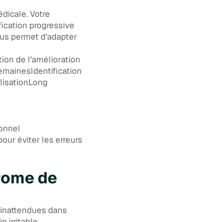
dicale. Votre
ication progressive
us permet d’adapter
ion de l’amélioration
emainesIdentification
lisationLong
s
ionnel
our éviter les erreurs
drome de
 inattendues dans
 irritable,