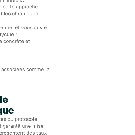
e cette approche
oubles chroniques
rentiel et vous ouvre
lycure :
e concrète et
 associées comme la
le
que
cès du protocole
t garantit une mise
 présentent des taux