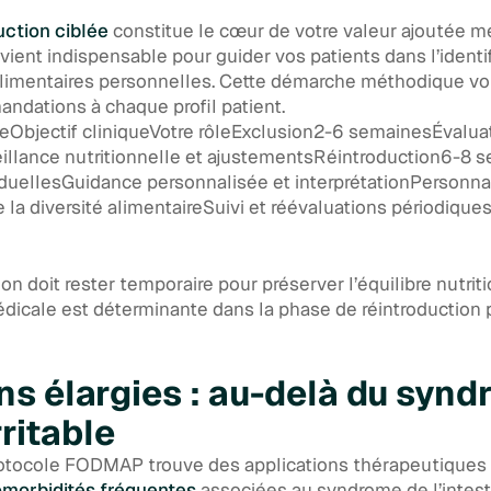
uction ciblée
constitue le cœur de votre valeur ajoutée mé
nt indispensable pour guider vos patients dans l’identif
alimentaires personnelles. Cette démarche méthodique vo
ndations à chaque profil patient.
eObjectif cliniqueVotre rôleExclusion2-6 semainesÉvaluat
lance nutritionnelle et ajustementsRéintroduction6-8 s
iduellesGuidance personnalisée et interprétationPersonna
la diversité alimentaireSuivi et réévaluations périodique
on doit rester temporaire pour préserver l’équilibre nutrit
dicale est déterminante dans la phase de réintroduction p
ns élargies : au-delà du syn
rritable
rotocole FODMAP trouve des applications thérapeutiques
morbidités fréquentes
associées au syndrome de l’intestin