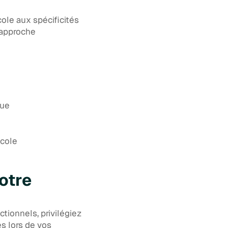
cole aux spécificités
l’approche
que
ocole
otre
tionnels, privilégiez
s lors de vos